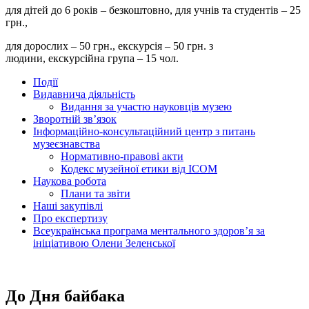
для дітей до 6 років – безкоштовно, для учнів та студентів – 25
грн.,
для дорослих – 50 грн., екскурсія – 50 грн. з
людини, екскурсійна група – 15 чол.
Події
Видавнича діяльність
Видання за участю науковців музею
Зворотній зв’язок
Інформаційно-консультаційний центр з питань
музеєзнавства
Нормативно-правові акти
Кодекс музейної етики від ІСОМ
Наукова робота
Плани та звіти
Наші закупівлі
Про експертизу
Всеукраїнська програма ментального здоров’я за
ініціативою Олени Зеленської
До Дня байбака