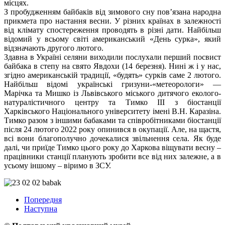
місцях.
З пробудженням байбаків від зимового сну пов’язана народна
прикмета про настання весни. У різних країнах в залежності
від клімату спостереження проводять в різні дати. Найбільш
відомий у всьому світі американський «День сурка», який
відзначають другого лютого.
Здавна в Україні селяни виходили послухали перший посвист
байбака в степу на свято Явдохи (14 березня). Нині ж і у нас,
згідно американській традиції, «будять» сурків саме 2 лютого.
Найбільш відомі українські гризуни-«метеорологи» —
Марічка та Мишко із Львівського міського дитячого еколого-
натуралістичного центру та Тимко ІІІ з біостанції
Харківського Національного університету імені В.Н. Каразіна.
Тимко разом з іншими бабаками та співробітниками біостанції
після 24 лютого 2022 року опинився в окупації. Але, на щастя,
всі вони благополучно дочекалися звільнення села. Як буде
далі, чи приїде Тимко цього року до Харкова віщувати весну –
працівники станції планують зробити все від них залежне, а в
усьому іншому – віримо в ЗСУ.
Попередня
Наступна