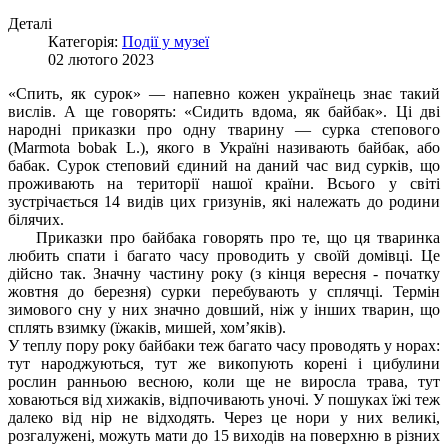
Деталі
Категорія:
Події у музеї
02 лютого 2023
«Спить, як сурок» — напевно кожен українець знає такий
вислів. А ще говорять: «Сидить вдома, як байбак». Ці дві
народні приказки про одну тварину — сурка степового
(Marmota bobak L.), якого в Україні називають байбак, або
бабак. Сурок степовий єдиний на даний час вид сурків, що
проживають на території нашої країни. Всього у світі
зустрічається 14 видів цих гризунів, які належать до родини
білячих.
Приказки про байбака говорять про те, що ця тваринка
любить спати і багато часу проводить у своїй домівці. Це
дійсно так. Значну частину року (з кінця вересня - початку
жовтня до березня) сурки перебувають у сплячці. Термін
зимового сну у них значно довший, ніж у інших тварин, що
сплять взимку (їжаків, мишей, хом’яків).
У теплу пору року байбаки теж багато часу проводять у норах:
тут народжуються, тут же викопують корені і цибулини
рослин ранньою весною, коли ще не виросла трава, тут
ховаються від хижаків, відпочивають уночі. У пошуках їжі теж
далеко від нір не відходять. Через це нори у них великі,
розгалужені, можуть мати до 15 виходів на поверхню в різних