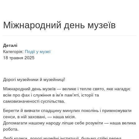
Міжнародний день музеїв
Деталі
Категорія:
Події у музеї
18 травня 2025
Дорогі музейники й музейниці!
Міжнародний день музеїв — велике і тепле свято, яке нагадує
всім про фах і служіння в ім'я пам'яті, історії та
самовизначеності суспільства.
Берегти й вивчати спадщину минулих поколінь і примножувати
сенси, в ній заховані, — наша місія.
Допомагати нашому народу ліпше себе розуміти — наша велика
робота.
Любі колеги, дорогі музейні інституції, будьмо стійкі перед