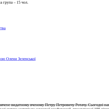
рсійна група – 15 чол.
ства
ивою Олени Зеленської
вячене видатному вченому Петру Петровичу Ротачу. Сьогодні наг