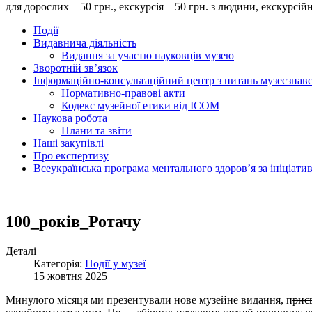
для дорослих – 50 грн., екскурсія – 50 грн. з людини, екску
Події
Видавнича діяльність
Видання за участю науковців музею
Зворотній зв’язок
Інформаційно-консультаційний центр з питань музеєзнав
Нормативно-правові акти
Кодекс музейної етики від ІСОМ
Наукова робота
Плани та звіти
Наші закупівлі
Про експертизу
Всеукраїнська програма ментального здоров’я за ініціат
100_років_Ротачу
Деталі
Категорія:
Події у музеї
15 жовтня 2025
Минулого місяця ми презентували нове музейне видання, п
рис