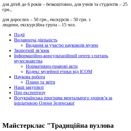
для дітей до 6 років – безкоштовно, для учнів та студентів – 25
грн.,
для дорослих – 50 грн., екскурсія – 50 грн. з
людини, екскурсійна група – 15 чол.
Події
Видавнича діяльність
Видання за участю науковців музею
Зворотній зв’язок
Інформаційно-консультаційний центр з питань
музеєзнавства
Нормативно-правові акти
Кодекс музейної етики від ІСОМ
Наукова робота
Плани та звіти
Наші закупівлі
Про експертизу
Всеукраїнська програма ментального здоров’я за
ініціативою Олени Зеленської
Майстерклас "Традиційна вузлова