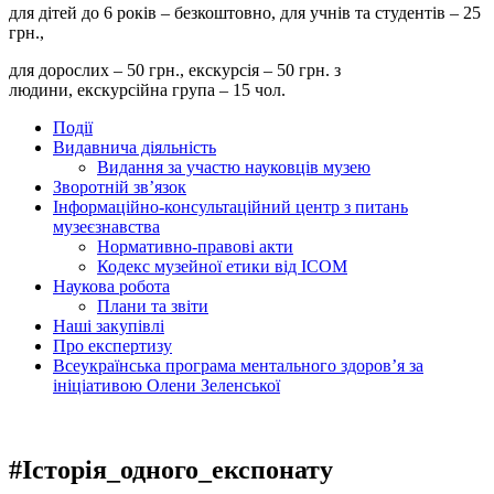
для дітей до 6 років – безкоштовно, для учнів та студентів – 25
грн.,
для дорослих – 50 грн., екскурсія – 50 грн. з
людини, екскурсійна група – 15 чол.
Події
Видавнича діяльність
Видання за участю науковців музею
Зворотній зв’язок
Інформаційно-консультаційний центр з питань
музеєзнавства
Нормативно-правові акти
Кодекс музейної етики від ІСОМ
Наукова робота
Плани та звіти
Наші закупівлі
Про експертизу
Всеукраїнська програма ментального здоров’я за
ініціативою Олени Зеленської
#Історія_одного_експонату