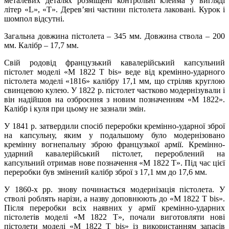
металевих деталях розміщені контрольні клейма у вигляді
літер «L», «Т». Дерев’яні частини пістолета лаковані. Курок і
шомпол відсутні.
Загальна довжина пістолета – 345 мм. Довжина ствола – 200
мм. Калібр – 17,7 мм.
Свій родовід французький кавалерійський капсульний
пістолет моделі «М 1822 Т bis» веде від кремінно-ударного
пістолета моделі «1816» калібру 17,1 мм, що стріляв круглою
свинцевою кулею. У 1822 р. пістолет частково модернізували і
він надійшов на озброєння з новим позначенням «М 1822».
Калібр і куля при цьому не зазнали змін.
У 1841 р. затвердили спосіб переробки кремінно-ударної зброї
на капсульну, яким у подальшому було модернізовано
кремінну вогнепальну зброю французької армії. Кремінно-
ударний кавалерійський пістолет, перероблений на
капсульний отримав нове позначення «М 1822 Т». Під час цієї
переробки був змінений калібр зброї з 17,1 мм до 17,6 мм.
У 1860-х рр. знову починається модернізація пістолета. У
стволі роблять нарізи, а назву доповнюють до «М 1822 Т bis».
Після переробки всіх наявних у армії кремінно-ударних
пістолетів моделі «М 1822 Т», почали виготовляти нові
пістолети моделі «М 1822 Т bis» із використанням запасів