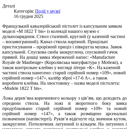
Деталі
Категорія:
Події у музеї
16 грудня 2025
Французький кавалерійський пістолет із капсульним замком
моделі «М 1822 Т bis» із колекції нашого музею є
дульнозарядним. Ствол сталевий, круглий (у казенній частині
– восьмигранний). Канал ствола нарізний. Прицільні
пристосування – прорізний приціл і півкругла мушка. Замок
капсульний. Спускова скоба заокруглена, спусковий гачок
прямий. На дошці замка збережений напис: «Manufacture
Royale de Maubeuge» (Королівська мануфактура у Мобежі), а
також контрольне клеймо у вигляді літери «К». На казенній
частині ствола нанесено: старий серійний номер «109», новий
серійний номер «147», калібр зброї «17-6 А», а також
виробничі клейма. На хвостовику – назва моделі пістолета:
«Modele 1822 T bis».
Ложа дерев’яна коричневого кольору з ців’ям, що доходить до
середини ствола. На ложі зі зворотного боку замка
продубльовано старий серійний номер «109» та новий
серійний номер «147», а також розміщено арсенальні
позначення (напівстерті). Руків’я відігнуте під значним кутом,
заокруглене. Потиличник латунний із кільцем. На латунних і