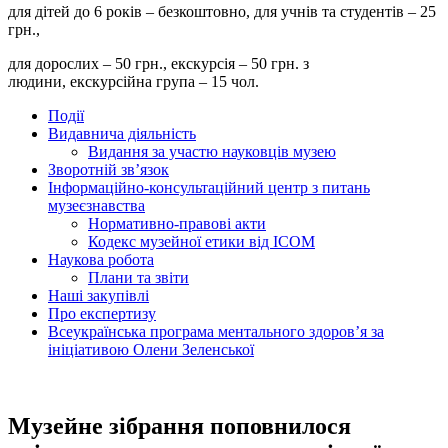
для дітей до 6 років – безкоштовно, для учнів та студентів – 25
грн.,
для дорослих – 50 грн., екскурсія – 50 грн. з
людини, екскурсійна група – 15 чол.
Події
Видавнича діяльність
Видання за участю науковців музею
Зворотній зв’язок
Інформаційно-консультаційний центр з питань
музеєзнавства
Нормативно-правові акти
Кодекс музейної етики від ІСОМ
Наукова робота
Плани та звіти
Наші закупівлі
Про експертизу
Всеукраїнська програма ментального здоров’я за
ініціативою Олени Зеленської
Музейне зібрання поповнилося