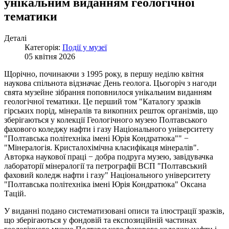
унікальним виданням геологічної
тематики
Деталі
Категорія:
Події у музеї
05 квітня 2026
Щорічно, починаючи з 1995 року, в першу неділю квітня
наукова спільнота відзначає День геолога. Цьогоріч з нагоди
свята музейне зібрання поповнилося унікальним виданням
геологічної тематики. Це перший том "Каталогу зразків
гірських порід, мінералів та викопних решток організмів, що
зберігаються у колекції Геологічного музею Полтавського
фахового коледжу нафти і газу Національного університету
"Полтавська політехніка імені Юрія Кондратюка"" −
"Мінералогія. Кристалохімічна класифікаця мінералів".
Авторка наукової праці − добра подруга музею, завідувачка
лабораторії мінералогії та петрографії ВСП "Полтавський
фаховий коледж нафти і газу" Національного університету
"Полтавська політехніка імені Юрія Кондратюка" Оксана
Тацій.
У виданні подано систематизовані описи та ілюстрації зразків,
що зберігаються у фондовій та експозиційній частинах