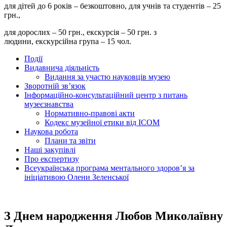
для дітей до 6 років – безкоштовно, для учнів та студентів – 25
грн.,
для дорослих – 50 грн., екскурсія – 50 грн. з
людини, екскурсійна група – 15 чол.
Події
Видавнича діяльність
Видання за участю науковців музею
Зворотній зв’язок
Інформаційно-консультаційний центр з питань
музеєзнавства
Нормативно-правові акти
Кодекс музейної етики від ІСОМ
Наукова робота
Плани та звіти
Наші закупівлі
Про експертизу
Всеукраїнська програма ментального здоров’я за
ініціативою Олени Зеленської
З Днем народження Любов Миколаївну