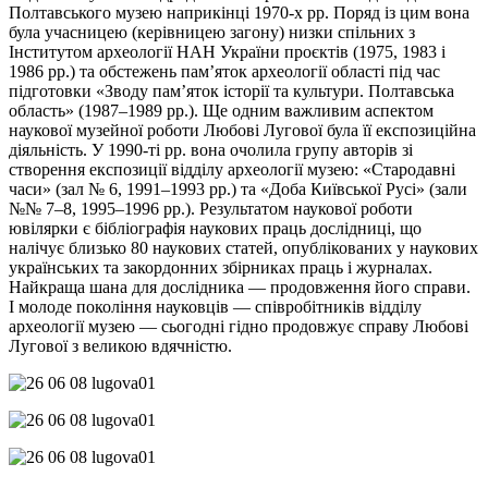
Полтавського музею наприкінці 1970-х рр. Поряд із цим вона
була учасницею (керівницею загону) низки спільних з
Інститутом археології НАН України проєктів (1975, 1983 і
1986 рр.) та обстежень пам’яток археології області під час
підготовки «Зводу пам’яток історії та культури. Полтавська
область» (1987–1989 рр.). Ще одним важливим аспектом
наукової музейної роботи Любові Лугової була її експозиційна
діяльність. У 1990-ті рр. вона очолила групу авторів зі
створення експозиції відділу археології музею:
«Стародавні
часи»
(зал № 6, 1991–1993 рр.) та
«Доба Київської Русі»
(зали
№№ 7–8, 1995–1996 рр.). Результатом наукової роботи
ювілярки є бібліографія наукових праць дослідниці, що
налічує близько 80 наукових статей, опублікованих у наукових
українських та закордонних збірниках праць і журналах.
Найкраща шана для дослідника — продовження його справи.
І молоде покоління науковців — співробітників відділу
археології музею — сьогодні гідно продовжує справу Любові
Лугової з великою вдячністю.