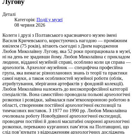
Лугову
Деталі
Категорія:
Події у музеї
08 червня 2026
Колеги і друзі з Полтавського краєзнавчого музею імені
Василя Кричевського, користуючись нагодою — проміжним
ювілеєм (75 років), вітають сьогодні з Днем народження
Любов Миколаївну Лугову, яка 52 роки пропрацювала в музеї,
ні на день не зрадивши йому. Любов Миколаївна є прикладом
людини, відданої музейній справі, особливо коли ця справа —
археологія. Археолог-музейник — специфічна професійна
група, яка вимагає різнопланових знань із теорії та практики
самої науки, а також особливостей музейної роботи (облік,
атрибутування, зберігання артефактів у фондовій колекції).
Любов Миколаївна належить до високопрофесійної категорії
спеціалістів. Вона самостійно проводила польові археологічні
розкопки і розвідки, займалася пам’яткоохоронною роботою в
області, створенням постійної археологічної експозиції та
тимчасових виставок. З 1977 по 1990 рр. Любов Миколаївна
очолювала роботу Новобудівної археологічної експедиції,
проводячи постійні й доволі масштабні охоронні археологічні
розкопки, переважно курганних пам’яток на Полтавщині, що
слід пов’язувати з відродженням археологічних досліджень