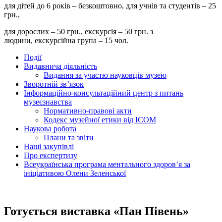
для дітей до 6 років – безкоштовно, для учнів та студентів – 25
грн.,
для дорослих – 50 грн., екскурсія – 50 грн. з
людини, екскурсійна група – 15 чол.
Події
Видавнича діяльність
Видання за участю науковців музею
Зворотній зв’язок
Інформаційно-консультаційний центр з питань
музеєзнавства
Нормативно-правові акти
Кодекс музейної етики від ІСОМ
Наукова робота
Плани та звіти
Наші закупівлі
Про експертизу
Всеукраїнська програма ментального здоров’я за
ініціативою Олени Зеленської
Готується виставка «Пан Півень»