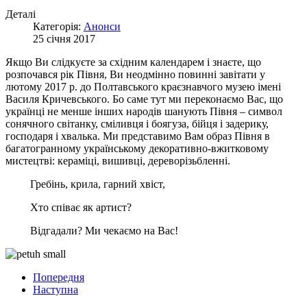
Деталі
Категорія:
Анонси
25 січня 2017
Якщо Ви слідкуєте за східним календарем і знаєте, що
розпочався рік Півня, Ви неодмінно повинні завітати у
лютому 2017 р. до Полтавського краєзнавчого музею імені
Василя Кричевського. Бо саме тут ми переконаємо Вас, що
українці не менше інших народів шанують Півня – символ
сонячного світанку,
сміливця і боягуза, бійця і задерику,
господаря і хвалька. Ми представимо Вам образ Півня в
багатогранному українському декоративно-вжитковому
мистецтві: кераміці, вишивці, дереворізьбленні.
Гребінь, крила, гарний хвіст,
Хто співає як артист?
Відгадали? М
и чекаємо на Вас!
Попередня
Наступна