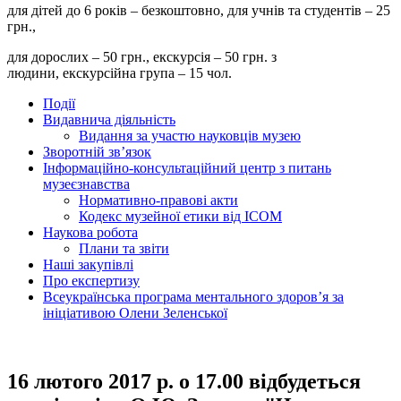
для дітей до 6 років – безкоштовно, для учнів та студентів – 25
грн.,
для дорослих – 50 грн., екскурсія – 50 грн. з
людини, екскурсійна група – 15 чол.
Події
Видавнича діяльність
Видання за участю науковців музею
Зворотній зв’язок
Інформаційно-консультаційний центр з питань
музеєзнавства
Нормативно-правові акти
Кодекс музейної етики від ІСОМ
Наукова робота
Плани та звіти
Наші закупівлі
Про експертизу
Всеукраїнська програма ментального здоров’я за
ініціативою Олени Зеленської
16 лютого 2017 р. о 17.00 відбудеться