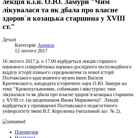
лекція к.і.н. О.Ю. Замури "Чим
лікувалася та як дбала про власне
здоров`я козацька старшина у ХVІІІ
ст."
Деталі
Категорія:
Анонси
12 лютого 2017
16 лютого 2017 р. о 17.00 відбудеться лекція старшого
наукового співробітника науково-дослідного експозиційного
відділу історії пізнього середньовіччя та нової історії
Полтавського краєзнавчого музею імені Василя
Кричевського, кандидата історичних наук О.Ю. Замури на
тему "Кровопусканнями, собачками і мікстурою: чим
лікувалася та як дбала про власне здоров`я козацька старшина
у ХVІІІ ст. (за щоденником Якова Марковича)". Лекція
відбудеться у приміщенні Полтавського педагогічного
університету імені В.Г. Короленка (читальний зал № 2).
Попередня
Наступна