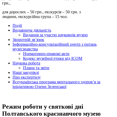
грн.,
для дорослих – 50 грн., екскурсія – 50 грн. з
людини, екскурсійна група – 15 чол.
Події
Видавнича діяльність
Видання за участю науковців музею
Зворотній зв’язок
Інформаційно-консультаційний центр з питань
музеєзнавства
Нормативно-правові акти
Кодекс музейної етики від ІСОМ
Наукова робота
Плани та звіти
Наші закупівлі
Про експертизу
Всеукраїнська програма ментального здоров’я за
ініціативою Олени Зеленської
Режим роботи у святкові дні
Полтавського краєзнавчого музею