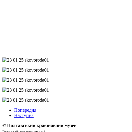
Попередня
Наступна
©
Полтавський краєзнавчий музей
Передрук або цитування текстової