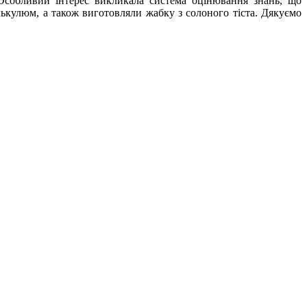
 Особливий інтерес викликала система оцінювання знань, що
ькулюм, а також виготовляли жабку з солоного тіста. Дякуємо