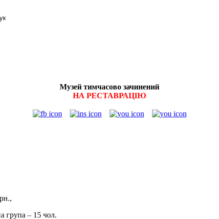
Музей тимчасово зачинений
НА РЕСТАВРАЦІЮ
витків:
рн.,
рсійна група – 15 чол.