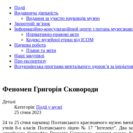
Події
Видавнича діяльність
Видання за участю науковців музею
Зворотній зв’язок
Інформаційно-консультаційний центр з питань музеєзнав
Нормативно-правові акти
Кодекс музейної етики від ІСОМ
Наукова робота
Плани та звіти
Наші закупівлі
Про експертизу
Всеукраїнська програма ментального здоров’я за ініціат
Феномен Григорія Сковороди
Деталі
Категорія:
Події у музеї
25 січня 2023
24 та 25 січня науковці Полтавського краєзнавчого музею ім
учнів 8-х класів Полтавського ліцею № 17 "Інтелект". Два за