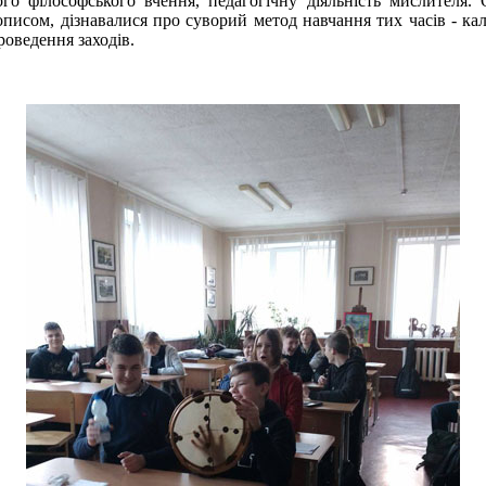
ого філософського вчення, педагогічну діяльність мислителя.
писом, дізнавалися про суворий метод навчання тих часів - кал
роведення заходів.