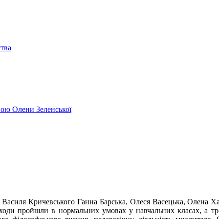
ства
ивою Олени Зеленської
ені Василя Кричевського Ганна Барська, Олеся Васецька, Олена 
ходи пройшли в нормальних умовах у навчальних класах, а треті