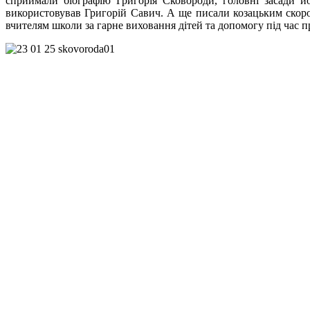
сприймали біографію Григорія Сковороди, головні засади й
використовував Григорій Савич. А ще писали козацьким скоро
вчителям школи за гарне виховання дітей та допомогу під час п