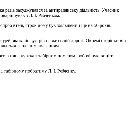
 разів засуджувався за антирадянську діяльність. Учасник
товаришував з Л. І. Рябченком.
 спроб втечі, строк йому був збільшений ще на 50 років.
юдей, яких він зустрів на життєвій дорозі. Окремі сторінки він
нально-визвольним змаганням.
го ватяна куртка з табірним номером, робочі рукавиці та
 табірному побратиму Л. І. Рябченку.