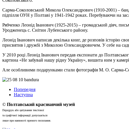
Соколовського.
Сарма-Соколовський Микола Олександрович (1910-2001) – банду
підпілля ОУН у Полтаві у 1941-1942 роках. Перебуваючи на засла
Рябченко Леонід Іванович (1925-2015) – громадський діяч, письм
Уродженець с. Снітин Лубенського району.
Леонід Іванович написав декілька книг, де розповів історію свог
присвятив і дружбі з Миколою Олександровичем. У себе на сад
У 2010 році Леонід Іванович передав експонати до Полтавськог
картина «Не забувай нашу рідну Україну», вишита ним у камері
Але особливими подарунками стали фотографія М. О. Сарма-Сок
Попередня
Наступна
©
Полтавський краєзнавчий музей
Передрук або цитування текстової
та графічної інформації допускається
лише при наявності прямого посилання.