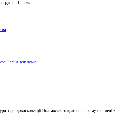
рсійна група – 15 чол.
ства
ивою Олени Зеленської
ри з фондової колекції Полтавського краєзнавчого музею імені 