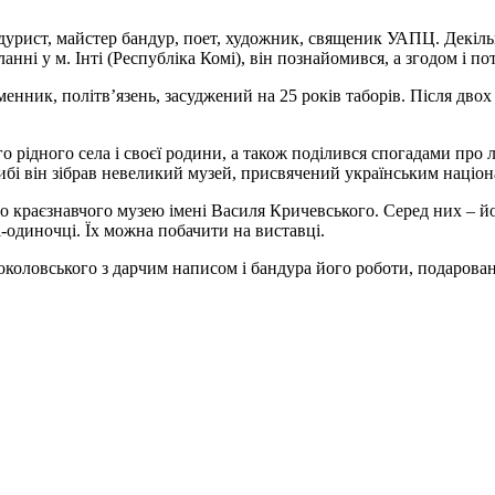
рист, майстер бандур, поет, художник, священик УАПЦ. Декілька
нні у м. Інті (Республіка Комі), він познайомився, а згодом і по
енник, політв’язень, засуджений на 25 років таборів. Після двох
о рідного села і своєї родини, а також поділився спогадами про л
ибі він зібрав невеликий музей, присвячений українським націо
о краєзнавчого музею імені Василя Кричевського. Серед них – йо
-одиночці. Їх можна побачити на виставці.
оловського з дарчим написом і бандура його роботи, подарована