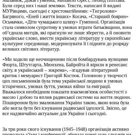
Маланюк, Докія Гуменна, Михайло Орест, Леонід Полтава.
Були серед них і наші земляки. Тексти, написані й видані
МУРівцями, сьогодні є хрестоматійними: «Тигролови»
Багряного, «Еней і життя інших» Косача, «Старший боярин»
Осьмачки, «Діти чумацького шляху» Гуменної. Організація
стала символом супротиву в умовах втрати батьківщини, вона
об’єднала митців, які прагнули не лише зберегти, а й оновити
українське слово, ввести українську літературу у європейське
культурне середовище, модернизувати її і підняти до розряду
великих світових літератур.
«Ми ходили ще неочищеними після бомбардувань вулицями
Фюрта, Штутгарта, Мюнхена, Байройта й вірили в ренесанс
світу, в український – зокрема», –згадував літературний
критик і мемуарист Григорій Костюк. Головною у творчості
цих письменників була тема української людини в умовах
історичних, умовах буття, умовах війни та еміграції.
Вважалося необхідним показати взаємозв'язок особистості з
масою і добою та вплив радянської системи на життя людини.
Поширеним було змалювання України такою, якою вона була
або могла бути без існування радянської ідеології. Звісно, це
все надзвичайно актуальне для України і сьогодні.
За три роки свого існування (1945–1948) організація активно
проводила з’їзди і конференції, збирала повні зали слухачів на