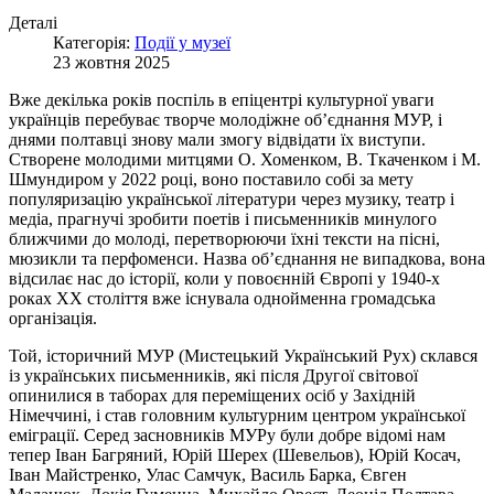
Деталі
Категорія:
Події у музеї
23 жовтня 2025
Вже декілька років поспіль в епіцентрі культурної уваги
українців перебуває творче молодіжне об’єднання МУР, і
днями полтавці знову мали змогу відвідати їх виступи.
Створене молодими митцями О. Хоменком, В. Ткаченком і М.
Шмундиром у 2022 році, воно поставило собі за мету
популяризацію української літератури через музику, театр і
медіа, прагнучі зробити поетів і письменників минулого
ближчими до молоді, перетворюючи їхні тексти на пісні,
мюзикли та перфоменси. Назва об’єднання не випадкова, вона
відсилає нас до історії, коли у повоєнній Європі у 1940-х
роках ХХ століття вже існувала однойменна громадська
організація.
Той, історичний МУР (Мистецький Український Рух) склався
із українських письменників, які після Другої світової
опинилися в таборах для переміщених осіб у Західній
Німеччині, і став головним культурним центром української
еміграції. Серед засновників МУРу були добре відомі нам
тепер Іван Багряний, Юрій Шерех (Шевельов), Юрій Косач,
Іван Майстренко, Улас Самчук, Василь Барка, Євген