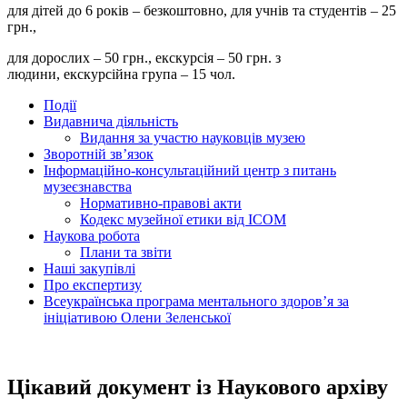
для дітей до 6 років – безкоштовно, для учнів та студентів – 25
грн.,
для дорослих – 50 грн., екскурсія – 50 грн. з
людини, екскурсійна група – 15 чол.
Події
Видавнича діяльність
Видання за участю науковців музею
Зворотній зв’язок
Інформаційно-консультаційний центр з питань
музеєзнавства
Нормативно-правові акти
Кодекс музейної етики від ІСОМ
Наукова робота
Плани та звіти
Наші закупівлі
Про експертизу
Всеукраїнська програма ментального здоров’я за
ініціативою Олени Зеленської
Цікавий документ із Наукового архіву