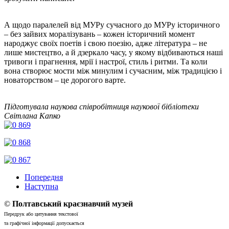
А щодо паралелей від МУРу сучасного до МУРу історичного
– без зайвих моралізувань – кожен історичний момент
народжує своїх поетів і свою поезію, адже література – не
лише мистецтво, а й дзеркало часу, у якому відбиваються наші
тривоги і прагнення, мрії і настрої, стиль і ритми. Та коли
вона створює мости між минулим і сучасним, між традицією і
новаторством – це дорогого варте.
Підготувала наукова співробітниця наукової бібліотеки
Світлана Капко
Попередня
Наступна
©
Полтавський краєзнавчий музей
Передрук або цитування текстової
та графічної інформації допускається