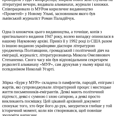
літературні вечори, видавала альманахи, журнали і книжки.
Співпрацювало із МУРом кириличне видавництво
«Прометей» у Новому Ульмі, засновником якого був
львівський журналіст Роман Паладійчук.
Одна із книжечок цього видавництва, а точніше, копія з
оригінального видання 1947 року, волею випадку опинилася в
нашому Науковому архіві. Привіз її у 1992 році із США разом
із іншою виданою українцями діаспори літературою
уродженець Полтавщини, громадський і політичний діяч на
еміграції, журналіст, літературознавець Микола Омелянович
Степаненко. Свого часу він був відповідальним секретарем
редколегії альманаху «МУР», сам друкував у ньому вірші під
псевдонімом Николай Угарті.
Збірка «Буря у МУРі» складена із памфлетів, пародій, епіграм і
жартів, які супроводжували літературний процес і мистецьке
життя письменників-емігрантів. Деякі мають політичний
підтекст, деякі є сумною і злою сатирою, а деякі просто
викликають посмішку. Цей цікавий архівний документ
спонукає того, хто бере його до рук, зануритися глибше у той
історичний момент, коли він створювався, щоб повніше
зрозуміти написане.