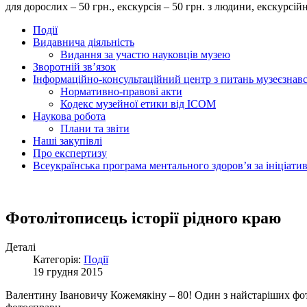
для дорослих – 50 грн., екскурсія – 50 грн. з людини, екску
Події
Видавнича діяльність
Видання за участю науковців музею
Зворотній зв’язок
Інформаційно-консультаційний центр з питань музеєзнав
Нормативно-правові акти
Кодекс музейної етики від ІСОМ
Наукова робота
Плани та звіти
Наші закупівлі
Про експертизу
Всеукраїнська програма ментального здоров’я за ініціат
Фотолітописець історії рідного краю
Деталі
Категорія:
Події
19 грудня 2015
Валентину Івановичу Кожемякіну – 80! Один з найстаріших фот