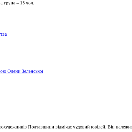
рсійна група – 15 чол.
ства
ивою Олени Зеленської
охудожників Полтавщини відмічає чудовий ювілей. Він належить 