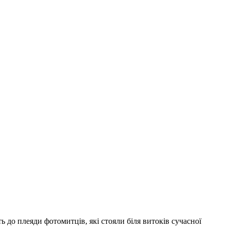
до плеяди фотомитців, які стояли біля витоків сучасної