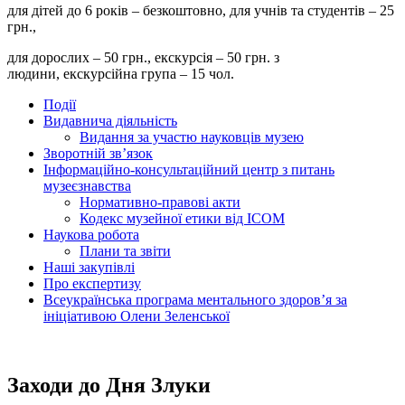
для дітей до 6 років – безкоштовно, для учнів та студентів – 25
грн.,
для дорослих – 50 грн., екскурсія – 50 грн. з
людини, екскурсійна група – 15 чол.
Події
Видавнича діяльність
Видання за участю науковців музею
Зворотній зв’язок
Інформаційно-консультаційний центр з питань
музеєзнавства
Нормативно-правові акти
Кодекс музейної етики від ІСОМ
Наукова робота
Плани та звіти
Наші закупівлі
Про експертизу
Всеукраїнська програма ментального здоров’я за
ініціативою Олени Зеленської
Заходи до Дня Злуки