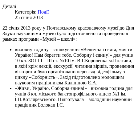
Деталі
Категорія:
Події
25 січня 2013
22 січня 2013 року у Полтавському краєзнавчому музеї до Дня
Злуки науковцями музею було підготовлено та проведено в
рамках програми «Музей – школі»:
виховну годину – спілкування «Велична і свята, моя ти
Україно! Нам берегти тебе, Соборну і єдину!» для учнів
10 кл. ЗОШ І – ІІІ ст. №10 ім. В.Г.Короленка м.Полтави,
в якій крім лекції, екскурсії, читання віршів, проведення
вікторини було організовано перегляд відеофільму з
циклу «Соборність». Захід підготовлено молодшим
науковим працівником Калініною Є.А.
«Живи, Україно, Соборна єдина!» - виховна година для
учнів 8 кл. міського багатопрофільного ліцею №1 ім.
І.П.Котляревського. Підготувала – молодший науковий
працівник Болокан І.С.