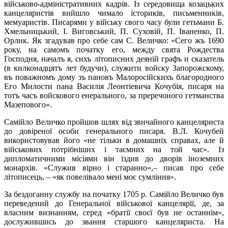
військово-адміністративних кадрів. Із середовища козацьких
канцеляристів вийшло чимало істориків, письменників,
мемуаристів. Писарями у війську свого часу були гетьмани Б.
Хмельницький, І. Виговський, П. Суховій, П. Іваненко, П.
Орлик. Як згадував про себе сам С. Величко: «Сего жъ 1690
року, на самомъ початку его, между свята Рождества
Господня, началъ я, сихъ літописних деяній графъ и сказатель
(в килконадцятъ лет будучи), служити войску Запорожскому,
въ поважномъ дому зъ пановъ Малоросійскихъ благородного
Его Милости пана Василія Леонтіевича Кочубія, писаря на
тотъ часъ войскового енерального, за преречоного гетманства
Мазепового».
Самійло Величко пройшов шлях від звичайного канцеляриста
до довіреної особи генерального писаря. В.Л. Кочубей
використовував його «не тільки в домашніх справах, але й
військових потрібніших і таємних на той час». Із
дипломатичними місіями він їздив до дворів іноземних
монархів. «Служив вірно і старанно»,– писав про себе
літописець, – «як повелівало мені моє сумління».
За бездоганну службу на початку 1705 р. Самійло Величко був
переведений до Генеральної військової канцелярії, де, за
власним визнанням, серед «братії своєї був не останнім»,
дослужившись до звання старшого канцеляриста. На