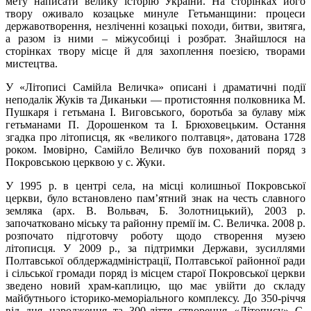
мету написати велику історію України. На сторінках його
твору оживало козацьке минуле Гетьманщини: процеси
державотворення, незліченні козацькі походи, битви, звитяга,
а разом із ними – міжусобиці і розбрат. Знайшлося на
сторінках твору місце й для захоплення поезією, творами
мистецтва.
У «Літописі Самійла Величка» описані і драматичні події
неподалік Жуків та Диканьки — протистояння полковника М.
Пушкаря і гетьмана І. Виговського, боротьба за булаву між
гетьманами П. Дорошенком та І. Брюховецьким. Остання
згадка про літописця, як «великого полтавця», датована 1728
роком. Імовірно, Самійло Величко був похований поряд з
Покровською церквою у с. Жуки.
У 1995 р. в центрі села, на місці колишньої Покровської
церкви, було встановлено пам’ятний знак на честь славного
земляка (арх. В. Вольвач, Б. Золотницький), 2003 р.
започатковано міську та районну премії ім. С. Величка. 2008 р.
розпочато підготовчу роботу щодо створення музею
літописця. У 2009 р., за підтримки Держави, зусиллями
Полтавської облдержадміністрації, Полтавської районної ради
і сільської громади поряд із місцем старої Покровської церкви
зведено новий храм-каплицю, що має увійти до складу
майбутнього історико-меморіального комплексу. До 350-річчя
від дня народження та 300-ліття створення «Літопису» С.