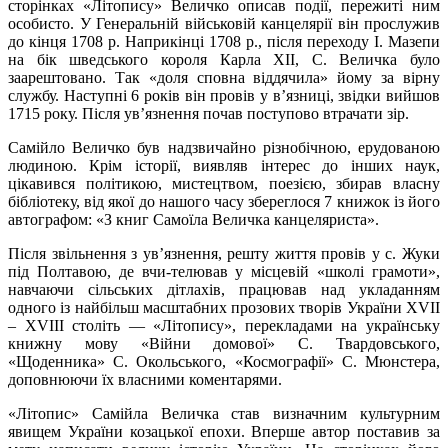
сторінках «Літопису» Величко описав події, пережиті ним
особисто. У Генеральній військовій канцелярії він прослужив
до кінця 1708 р. Наприкінці 1708 р., після переходу І. Мазепи
на бік шведського короля Карла ХІІ, С. Величка було
заарештовано. Так «доля сповна віддячила» йому за вірну
службу. Наступні 6 років він провів у в’язниці, звідки вийшов
1715 року. Після ув’язнення почав поступово втрачати зір.
Самійло Величко був надзвичайно різнобічною, ерудованою
людиною. Крім історії, виявляв інтерес до інших наук,
цікавився політикою, мистецтвом, поезією, збирав власну
бібліотеку, від якої до нашого часу збереглося 7 книжок із його
автографом: «З книг Самоїла Величка канцеляриста».
Після звільнення з ув’язнення, решту життя провів у с. Жуки
під Полтавою, де вчи-телював у місцевій «школі грамоти»,
навчаючи сільських дітлахів, працював над укладанням
одного із найбільш масштабних прозових творів України XVII
– XVIII століть — «Літопису», перекладами на українську
книжну мову «Війни домової» С. Твардовського,
«Щоденника» С. Окольського, «Космографії» С. Мюнстера,
доповнюючи їх власними коментарями.
«Літопис» Самійла Величка став визначним культурним
явищем України козацької епохи. Вперше автор поставив за