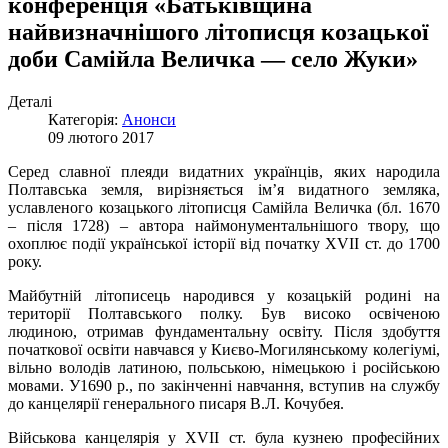
конференція «Батьківщина
найвизначнішого літописця козацької
доби Самійла Величка — село Жуки»
Деталі
Категорія:
Анонси
09 лютого 2017
Серед славної плеяди видатних українців, яких народила
Полтавська земля, вирізняється ім’я видатного земляка,
уславленого козацького літописця Самійла Величка (бл. 1670
– після 1728) – автора наймонументальнішого твору, що
охоплює події української історії від початку ХVII ст. до 1700
року.
Майбутній літописець народився у козацькій родині на
території Полтавського полку. Був високо освіченою
людиною, отримав фундаментальну освіту. Після здобуття
початкової освіти навчався у Києво-Могилянському колегіумі,
вільно володів латиною, польською, німецькою і російською
мовами. У1690 р., по закінченні навчання, вступив на службу
до канцелярії генерального писаря В.Л. Кочубея.
Військова канцелярія у ХVІІ ст. була кузнею професійних