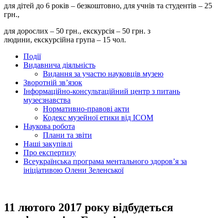
для дітей до 6 років – безкоштовно, для учнів та студентів – 25
грн.,
для дорослих – 50 грн., екскурсія – 50 грн. з
людини, екскурсійна група – 15 чол.
Події
Видавнича діяльність
Видання за участю науковців музею
Зворотній зв’язок
Інформаційно-консультаційний центр з питань
музеєзнавства
Нормативно-правові акти
Кодекс музейної етики від ІСОМ
Наукова робота
Плани та звіти
Наші закупівлі
Про експертизу
Всеукраїнська програма ментального здоров’я за
ініціативою Олени Зеленської
11 лютого 2017 року відбудеться