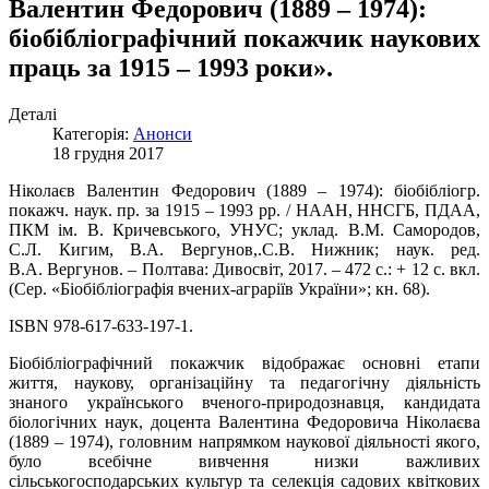
Валентин Федорович (1889 – 1974):
біобібліографічний покажчик наукових
праць за 1915 – 1993 роки».
Деталі
Категорія:
Анонси
18 грудня 2017
Ніколаєв Валентин Федорович (1889 – 1974): біобібліогр.
покажч. наук. пр. за 1915 – 1993 рр. / НААН, ННСГБ, ПДАА,
ПКМ ім. В. Кричевського, УНУС; уклад. В.М. Самородов,
С.Л. Кигим, В.А. Вергунов,.С.В. Нижник; наук. ред.
В.А. Вергунов. – Полтава: Дивосвіт, 2017. – 472 с.: + 12 с. вкл.
(Сер. «Біобібліографія вчених-аграріїв України»; кн. 68).
ISBN 978-617-633-197-1.
Біобібліографічний покажчик відображає основні етапи
життя, наукову, організаційну та педагогічну діяльність
знаного українського вченого-природознавця, кандидата
біологічних наук, доцента Валентина Федоровича Ніколаєва
(1889 – 1974), головним напрямком наукової діяльності якого,
було всебічне вивчення низки важливих
сільськогосподарських культур та селекція садових квіткових