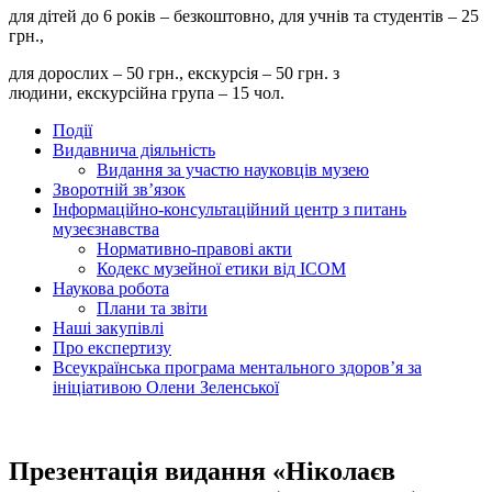
для дітей до 6 років – безкоштовно, для учнів та студентів – 25
грн.,
для дорослих – 50 грн., екскурсія – 50 грн. з
людини, екскурсійна група – 15 чол.
Події
Видавнича діяльність
Видання за участю науковців музею
Зворотній зв’язок
Інформаційно-консультаційний центр з питань
музеєзнавства
Нормативно-правові акти
Кодекс музейної етики від ІСОМ
Наукова робота
Плани та звіти
Наші закупівлі
Про експертизу
Всеукраїнська програма ментального здоров’я за
ініціативою Олени Зеленської
Презентація видання «Ніколаєв