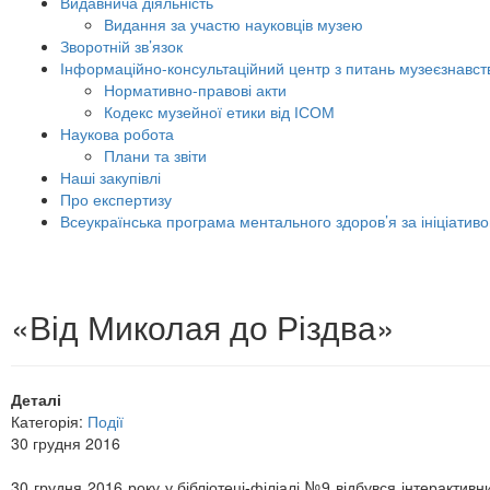
Видавнича діяльність
Видання за участю науковців музею
Зворотній зв’язок
Інформаційно-консультаційний центр з питань музеєзнавст
Нормативно-правові акти
Кодекс музейної етики від ІСОМ
Наукова робота
Плани та звіти
Наші закупівлі
Про експертизу
Всеукраїнська програма ментального здоров’я за ініціатив
«Від Миколая до Різдва»
Деталі
Категорія:
Події
30 грудня 2016
30 грудня 2016 року у бібліотеці-філіалі №9 відбувся інтерактив