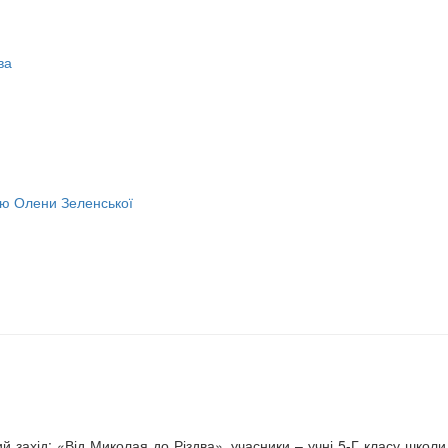
ва
ою Олени Зеленської
ний захід: «Від Миколая до Різдва», учасники – учні 5-Г класу шк