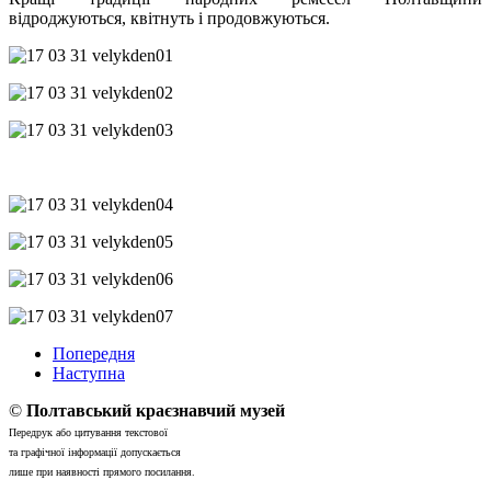
відроджуються, квітнуть і продовжуються.
Попередня
Наступна
©
Полтавський краєзнавчий музей
Передрук або цитування текстової
та графічної інформації допускається
лише при наявності прямого посилання.