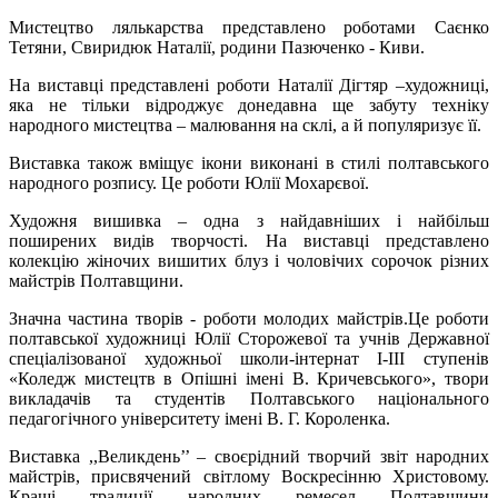
Мистецтво лялькарства представлено роботами Саєнко
Тетяни, Свиридюк Наталії, родини Пазюченко - Киви.
На виставці представлені роботи Наталії Дігтяр –художниці,
яка не тільки відроджує донедавна ще забуту техніку
народного мистецтва – малювання на склі, а й популяризує її.
Виставка також вміщує ікони виконані в стилі полтавського
народного розпису. Це роботи Юлії Мохарєвої.
Художня вишивка – одна з найдавніших і найбільш
поширених видів творчості. На виставці представлено
колекцію жіночих вишитих блуз і чоловічих сорочок різних
майстрів Полтавщини.
Значна частина творів - роботи молодих майстрів.Це роботи
полтавської художниці Юлії Сторожевої та учнів Державної
спеціалізованої художньої школи-інтернат І-ІІІ ступенів
«Коледж мистецтв в Опішні імені В. Кричевського», твори
викладачів та студентів Полтавського національного
педагогічного університету імені В. Г. Короленка.
Виставка ,,Великдень’’ – своєрідний творчий звіт народних
майстрів, присвячений світлому Воскресінню Христовому.
Кращі традиції народних ремесел Полтавщини