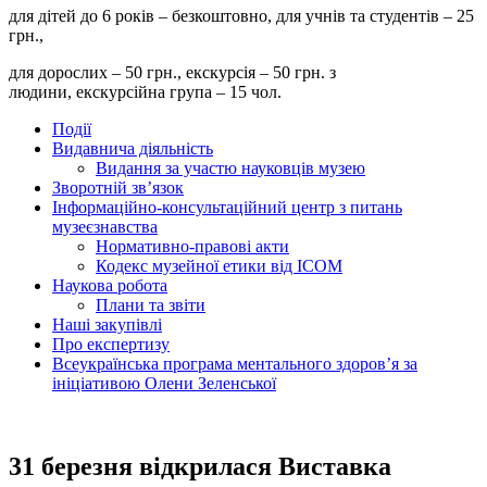
для дітей до 6 років – безкоштовно, для учнів та студентів – 25
грн.,
для дорослих – 50 грн., екскурсія – 50 грн. з
людини, екскурсійна група – 15 чол.
Події
Видавнича діяльність
Видання за участю науковців музею
Зворотній зв’язок
Інформаційно-консультаційний центр з питань
музеєзнавства
Нормативно-правові акти
Кодекс музейної етики від ІСОМ
Наукова робота
Плани та звіти
Наші закупівлі
Про експертизу
Всеукраїнська програма ментального здоров’я за
ініціативою Олени Зеленської
31 березня відкрилася Виставка