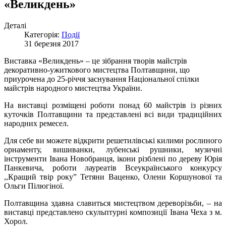
«Великдень»
Деталі
Категорія:
Події
31 березня 2017
Виставка «Великдень» – це зібрання творів майстрів
декоративно-ужиткового мистецтва Полтавщини, що
приурочена до 25-річчя заснування Національної спілки
майстрів народного мистецтва України.
На виставці розміщені роботи понад 60 майстрів із різних
куточків Полтавщини та представлені всі види традиційних
народних ремесел.
Для себе ви можете відкрити решетилівські килими рослиного
орнаменту, вишиванки, лубенські рушники, музичні
інструменти Івана Новобранця, ікони різблені по дереву Юрія
Панкевича, роботи лауреатів Всеукраїнського конкурсу
,,Кращий твір року” Тетяни Ваценко, Олени Коршунової та
Ольги Пілюгіної.
Полтавщина здавна славиться мистецтвом дереворізьби, – на
виставці представлено скульптурні композиції Івана Чеха з м.
Хорол.