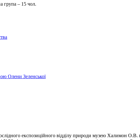
рсійна група – 15 чол.
ства
ивою Олени Зеленської
ослідного експозиційного відділу природи музею Халимон О.В. на