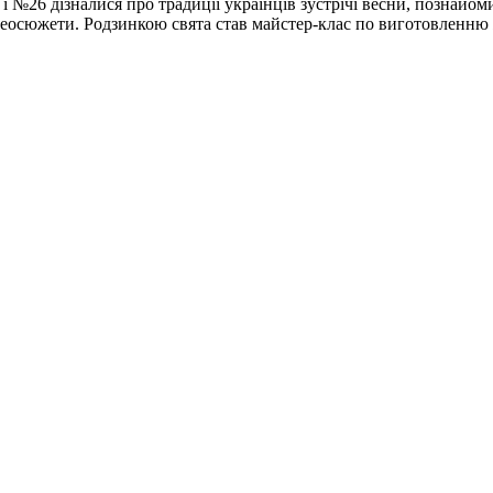
і №26 дізналися про традиції українців зустрічі весни, познайоми
деосюжети. Родзинкою свята став майстер-клас по виготовленню 