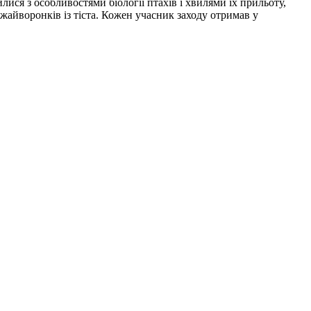
лися з особливостями біології птахів і хвилями їх прильоту,
жайворонків із тіста. Кожен учасник заходу отримав у