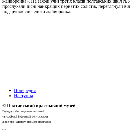
жайворонка». На заході учні третіх класів полтавських шкіл №5 
прослухали пісні найкращих пернатих солістів, переглянули ві
подарунок спеченого жайворонка.
Попередня
Наступна
©
Полтавський краєзнавчий музей
Передрук або цитування текстової
та графічної інформації допускається
лише при наявності прямого посилання.