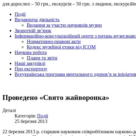
для дорослих – 50 грн., екскурсія – 50 грн. з людини, екску
Події
Видавнича діяльність
Видання за участю науковців музею
Зворотній зв’язок
Інформаційно-консультаційний центр з питань музеєзнав
Нормативно-правові акти
Кодекс музейної етики від ІСОМ
Наукова робота
Плани та звіти
Наші закупівлі
Про експертизу
Всеукраїнська програма ментального здоров’я за ініціат
Проведено «Свято жайворонка»
Деталі
Категорія:
Події
25 березня 2013
22 березня 2013 р. старшим науковим співробітником науково-д