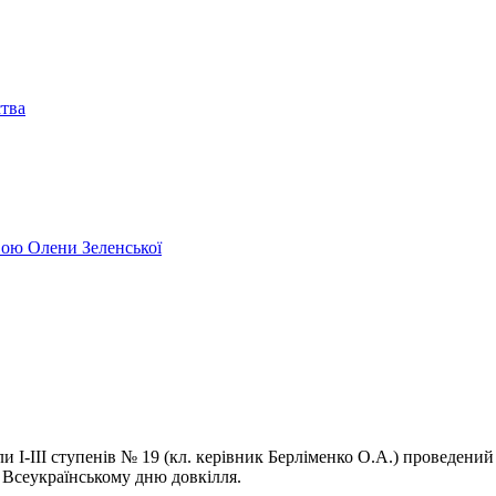
ства
ивою Олени Зеленської
ли І-ІІІ ступенів № 19 (кл. керівник Берліменко О.А.) проведени
 Всеукраїнському дню довкілля.