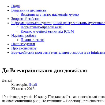
Події
Видавнича діяльність
Видання за участю науковців музею
Зворотній зв’язок
Інформаційно-консультаційний центр з питань музеєзнав
Нормативно-правові акти
Кодекс музейної етики від ІСОМ
Наукова робота
Плани та звіти
Наші закупівлі
Про експертизу
Всеукраїнська програма ментального здоров’я за ініціат
До Всеукраїнського дня довкілля
Деталі
Категорія:
Події
23 квітня 2013
19 квітня для учнів 10 класу Полтавської загальноосвітньої шко
наймальовничішій річці Полтавщини – Ворсклі)", присвячений