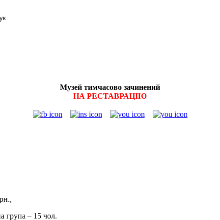
Музей тимчасово зачинений
НА РЕСТАВРАЦІЮ
витків:
рн.,
рсійна група – 15 чол.