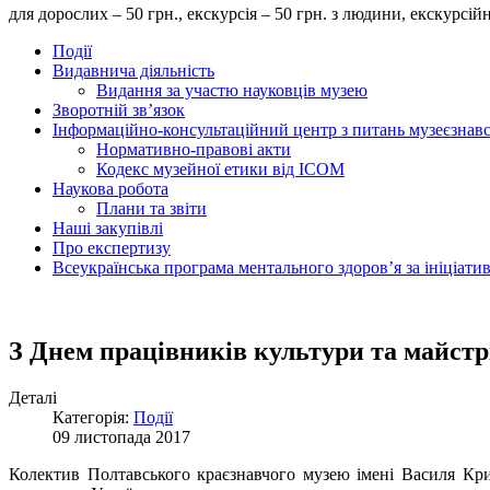
для дорослих – 50 грн., екскурсія – 50 грн. з людини, екску
Події
Видавнича діяльність
Видання за участю науковців музею
Зворотній зв’язок
Інформаційно-консультаційний центр з питань музеєзнав
Нормативно-правові акти
Кодекс музейної етики від ІСОМ
Наукова робота
Плани та звіти
Наші закупівлі
Про експертизу
Всеукраїнська програма ментального здоров’я за ініціат
З Днем працівників культури та майстр
Деталі
Категорія:
Події
09 листопада 2017
Колектив Полтавського краєзнавчого музею імені Василя Крич