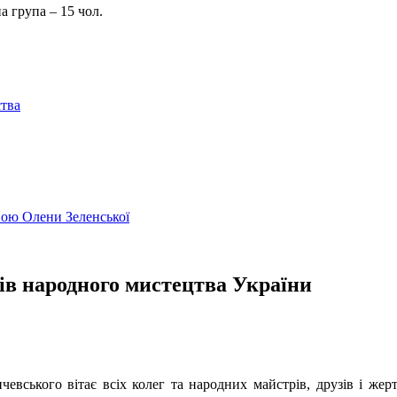
рсійна група – 15 чол.
ства
ивою Олени Зеленської
ів народного мистецтва України
евського вітає всіх колег та народних майстрів, друзів і жер