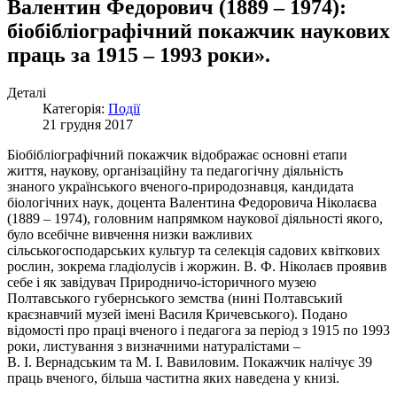
Валентин Федорович (1889 – 1974):
біобібліографічний покажчик наукових
праць за 1915 – 1993 роки».
Деталі
Категорія:
Події
21 грудня 2017
Біобібліографічний покажчик відображає основні етапи
життя, наукову, організаційну та педагогічну діяльність
знаного українського вченого-природознавця, кандидата
біологічних наук, доцента Валентина Федоровича Ніколаєва
(1889 – 1974), головним напрямком наукової діяльності якого,
було всебічне вивчення низки важливих
сільськогосподарських культур та селекція садових квіткових
рослин, зокрема гладіолусів і жоржин. В. Ф. Ніколаєв проявив
себе і як завідувач Природничо-історичного музею
Полтавського губернського земства (нині Полтавський
краєзнавчий музей імені Василя Кричевського). Подано
відомості про праці вченого і педагога за період з 1915 по 1993
роки, листування з визначними натуралістами –
В. І. Вернадським та М. І. Вавиловим. Покажчик налічує 39
праць вченого, більша частитна яких наведена у книзі.