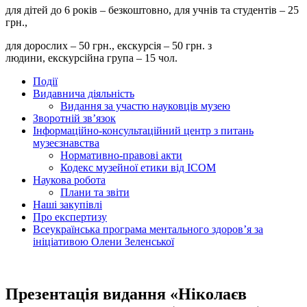
для дітей до 6 років – безкоштовно, для учнів та студентів – 25
грн.,
для дорослих – 50 грн., екскурсія – 50 грн. з
людини, екскурсійна група – 15 чол.
Події
Видавнича діяльність
Видання за участю науковців музею
Зворотній зв’язок
Інформаційно-консультаційний центр з питань
музеєзнавства
Нормативно-правові акти
Кодекс музейної етики від ІСОМ
Наукова робота
Плани та звіти
Наші закупівлі
Про експертизу
Всеукраїнська програма ментального здоров’я за
ініціативою Олени Зеленської
Презентація видання «Ніколаєв