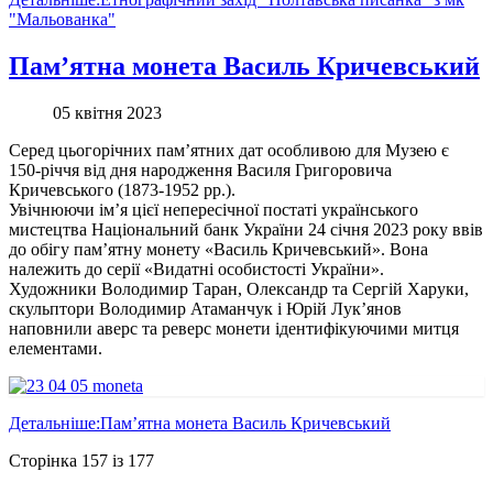
"Мальованка"
Пам’ятна монета Василь Кричевський
05 квітня 2023
Серед цьогорічних пам’ятних дат особливою для Музею є
150-річчя від дня народження Василя Григоровича
Кричевського (1873-1952 рр.).
Увічнюючи ім’я цієї непересічної постаті українського
мистецтва Національний банк України 24 січня 2023 року ввів
до обігу пам’ятну монету «Василь Кричевський». Вона
належить до серії «Видатні особистості України».
Художники Володимир Таран, Олександр та Сергій Харуки,
скульптори Володимир Атаманчук і Юрій Лук’янов
наповнили аверс та реверс монети ідентифікуючими митця
елементами.
Детальніше:Пам’ятна монета Василь Кричевський
Сторінка 157 із 177