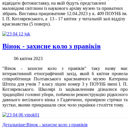
відвідати фотовиставку, на якій будуть представлені
маловідомі світлини із наукового архіву музею та приватних
зібрань. Виставка працюватиме 12.04.2023 у к. 409 ПОУНБ ім.
І. П. Котляревського, а 13 - 17 квітня у читальній залі відділу
краєзнавства (5 поверх).
Вінок - захисне коло з правіків
06 квітня 2023
"Вінок - захисне коло з правіків" таку назву має
інтерактивний етнографічний захід, який 6 квітня провела
співробітниця Полтавського краєзнавчого музею Катерина
Штепа для учнів 7 класу ліцею номер 3 у ПОУНБ імені І. П.
Котляревського. Школярі із зацікавленням дізналися про
традиційні головні убори, побачили реконструкцію рідкісного
давнього весільного вінка з Гадяччини, приміряли стрічки та
хустки, якими прикрашали своє чоло українки століття тому.
Детальніше:Вінок - захисне коло з правіків