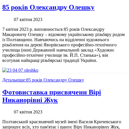
85 років Олександру Олешку
07 квітня 2023
7 квітня 2023 р. виповнюється 85 років Олександру
Макаровичу Олешку – відомому українському різьбяру родом
із Полтавщини. Навчаючись на відділенні художнього
різьблення на дереві Яворівського професійно-технічного
училища (нині Державний навчальний заклад «Художнє
професійно-технічне училище ім. Й.П. Станька»), він
всотував найкращі різьбярські традиції України.
Детальніше:85 років Олександру Олешку
Фотовиставка присвяченн Вірі
Никанорівні Жук
07 квітня 2023
Полтавський краєзнавчий музей імені Василя Кричевського
запрошує всіх, хто пам'ятає і шанує Віру Никанорівну Жук,