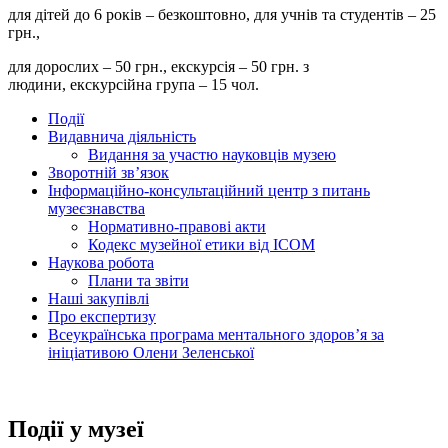
для дітей до 6 років – безкоштовно, для учнів та студентів – 25
грн.,
для дорослих – 50 грн., екскурсія – 50 грн. з
людини, екскурсійна група – 15 чол.
Події
Видавнича діяльність
Видання за участю науковців музею
Зворотній зв’язок
Інформаційно-консультаційний центр з питань
музеєзнавства
Нормативно-правові акти
Кодекс музейної етики від ІСОМ
Наукова робота
Плани та звіти
Наші закупівлі
Про експертизу
Всеукраїнська програма ментального здоров’я за
ініціативою Олени Зеленської
Події у музеї