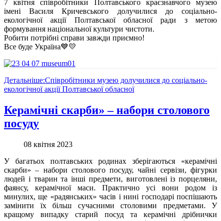
7 квітня співробітники Полтавського краєзнавчого музею
імені Василя Кричевського долучилися до соціально-
екологічної акції Полтавської обласної ради з метою
формування національної культури чистоти.
Робити потрібні справи завжди приємно!
Все буде Україна💙💛
Детальніше:Співробітники музею долучилися до соціально-
екологічної акції Полтавської обласної
Керамічні скарби» – набори столового
посуду
08 квітня 2023
У багатьох полтавських родинах зберігаються «керамічні
скарби» – набори столового посуду, чайні сервізи, фігурки
людей і тварин та інші предмети, виготовлені із порцеляни,
фаянсу, керамічної маси. Практично усі вони родом із
минулих, ще «радянських» часів і нині господарі поспішають
замінити їх більш сучасними столовими предметами. У
кращому випадку старий посуд та керамічні дрібнички