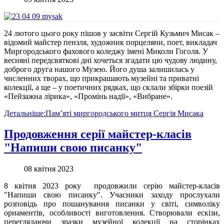
24 лютого цього року пішов у засвіти Сергій Кузьмич Мисак –
відомий майстер пензля, художник порцеляни, поет, викладач
Миргородського фахового коледжу імені Миколи Гоголя. У
весняні передсвяткові дні хочеться згадати цю чудову людину,
доброго друга нашого Музею. Його душа залишилась у
численних творах, що прикрашають музейні та приватні
колекції, а ще – у поетичних рядках, що склали збірки поезій
«Пейзажна лірика», «Промінь надії», «Вибране».
Детальніше:Пам’яті миргородського митця Сергія Мисака
Продовження серії майстер-класів
"Напиши свою писанку"
08 квітня 2023
8 квітня 2023 року продовжили серію майстер-класів
"Напиши свою писанку". Учасники заходу прослухали
розповідь про пошанування писанки у світі, символіку
орнаментів, особливості виготовлення. Створювали ескізи,
переглядаючи зразки музейної колекції на сторінках