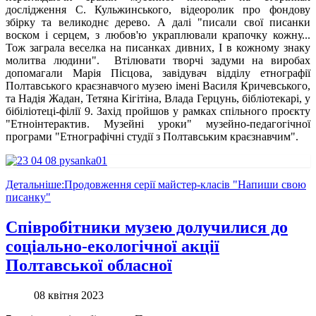
дослідження С. Кульжинського, відеоролик про фондову
збірку та великоднє дерево. А далі "писали свої писанки
воском і серцем, з любов'ю украплювали крапочку кожну...
Тож заграла веселка на писанках дивних, І в кожному знаку
молитва людини". Втілювати творчі задуми на виробах
допомагали Марія Пісцова, завідувач відділу етнографії
Полтавського краєзнавчого музею імені Василя Кричевського,
та Надія Жадан, Тетяна Кігітіна, Влада Герцунь, бібліотекарі, у
бібіліотеці-філії 9. Захід пройшов у рамках спільного проєкту
"Етноінтерактив. Музейні уроки" музейно-педагогічної
програми "Етнографічні студії з Полтавським краєзнавчим".
Детальніше:Продовження серії майстер-класів "Напиши свою
писанку"
Співробітники музею долучилися до
соціально-екологічної акції
Полтавської обласної
08 квітня 2023