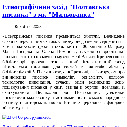
Етнографічний захід "Полтавська
писанка" з мк "Мальованка"
06 квітня 2023
«Всеукраїнська писанка проміниться життям, Великдень
славить перед цілим світом, Співзвучне до весни серцебиття –
в ній оживають трави, птахи, квіти». 06 квітня 2023 року
Марія Пісцова та Олена Помінова, наукові співробітники
Полтавського краєзнавчого музею імені Василя Кричевського,
бібліотекарі провели етнографічний інтерактивний захід
«Полтавська писанка» для гостей та жителів міста у
бібліотеці-філії 5. Після прослуханої розповіді з фоторядом про
виникнення писанок, символіку орнаменту, кольору,
технологію виконання, сучасні види великодніх яєць,
пошанування писанки у світі, звичаї й обряди, пов’язані зі
святкуванням Великодня на Полтавщині, учасники
виготовили мальованку з мотивами полтавського народного
розпису та авторських творів Тетяни Зацеркляної з фондової
збірки музею.
Детальніше:Етнографічний захід "Полтавська писанка" з мк