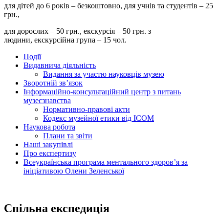
для дітей до 6 років – безкоштовно, для учнів та студентів – 25
грн.,
для дорослих – 50 грн., екскурсія – 50 грн. з
людини, екскурсійна група – 15 чол.
Події
Видавнича діяльність
Видання за участю науковців музею
Зворотній зв’язок
Інформаційно-консультаційний центр з питань
музеєзнавства
Нормативно-правові акти
Кодекс музейної етики від ІСОМ
Наукова робота
Плани та звіти
Наші закупівлі
Про експертизу
Всеукраїнська програма ментального здоров’я за
ініціативою Олени Зеленської
Спільна експедиція