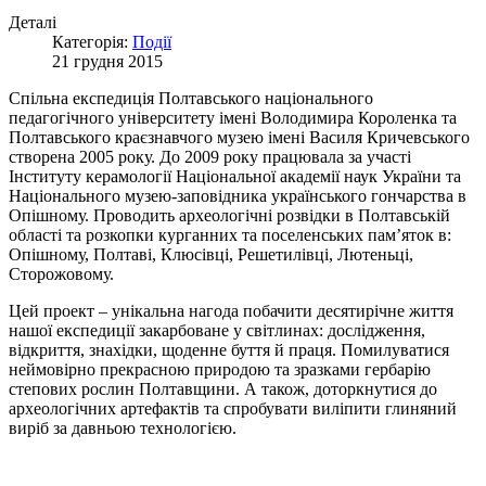
Деталі
Категорія:
Події
21 грудня 2015
Спільна експедиція Полтавського національного
педагогічного університету імені Володимира Короленка та
Полтавського краєзнавчого музею імені Василя Кричевського
створена 2005 року. До 2009 року працювала за участі
Інституту керамології Національної академії наук України та
Національного музею-заповідника українського гончарства в
Опішному. Проводить археологічні розвідки в Полтавській
області та розкопки курганних та поселенських пам’яток в:
Опішному, Полтаві, Клюсівці, Решетилівці, Лютеньці,
Сторожовому.
Цей проект – унікальна нагода побачити десятирічне життя
нашої експедиції закарбоване у світлинах: дослідження,
відкриття, знахідки, щоденне буття й праця. Помилуватися
неймовірно прекрасною природою та зразками гербарію
степових рослин Полтавщини. А також, доторкнутися до
археологічних артефактів та спробувати виліпити глиняний
виріб за давньою технологією.