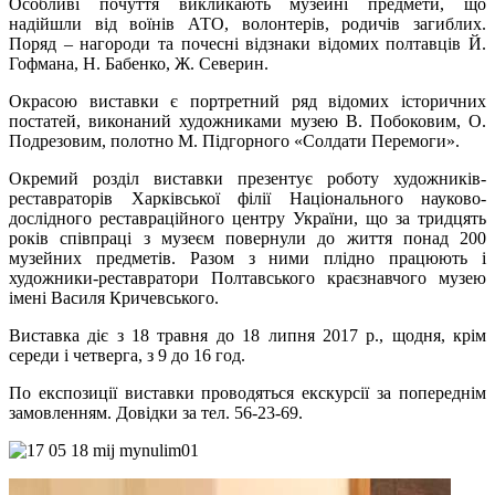
Особливі почуття викликають музейні предмети, що
надійшли від воїнів АТО, волонтерів, родичів загиблих.
Поряд – нагороди та почесні відзнаки відомих полтавців Й.
Гофмана, Н. Бабенко, Ж. Северин.
Окрасою виставки є портретний ряд відомих історичних
постатей, виконаний художниками музею В. Побоковим, О.
Подрезовим, полотно М. Підгорного «Солдати Перемоги».
Окремий розділ виставки презентує роботу художників-
реставраторів Харківської філії Національного науково-
дослідного реставраційного центру України, що за тридцять
років співпраці з музеєм повернули до життя понад 200
музейних предметів. Разом з ними плідно працюють і
художники-реставратори Полтавського краєзнавчого музею
імені Василя Кричевського.
Виставка діє з 18 травня до 18 липня 2017 р., щодня, крім
середи і четверга, з 9 до 16 год.
По експозиції виставки проводяться екскурсії за попереднім
замовленням. Довідки за тел. 56-23-69.