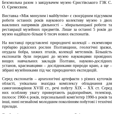
Безсмольна разом з завідувачем музею Єристівського ГЗК С.
О. Єремєєвим.
Виставка «Між минулим і майбутнім» є своєрідним підсумком
роботи останніх років наукового колективу музею з двох
важливих напрямків діяльності – збиральницької роботи та
реставрації музейних предметів. Лише за останні 5 років до
музею надійшло більше 6 тисяч нових експонатів.
На виставці представлені природничі колекції – екземпляри
гербарію рідкісних рослин Полтавщини, геологічні зразки,
опудала бобра, хижих птахів, колекції метеликів. Більшість
експонатів були передані до музею науковцями провідних
вищих навчальних закладів Полтави, науково-дослідних
установ, краєзнавцями – дослідниками природи краю, а ще –
зібрані музейниками під час природничих експедицій.
Серед експонатів – археологічні артефакти з різних куточків
області, унікальна знахідка комплексу обладнання для
самогоноваріння ХVІІІ ст., речі побуту ХІХ – ХХ ст. Серед
них особливу увагу привертають радіоприймач, телевізор,
пилосос 1960-х років, персональний комп'ютер 1990-х років та
інші, нині незнайомі молодшим поколінням побутові і технічні
прилади.