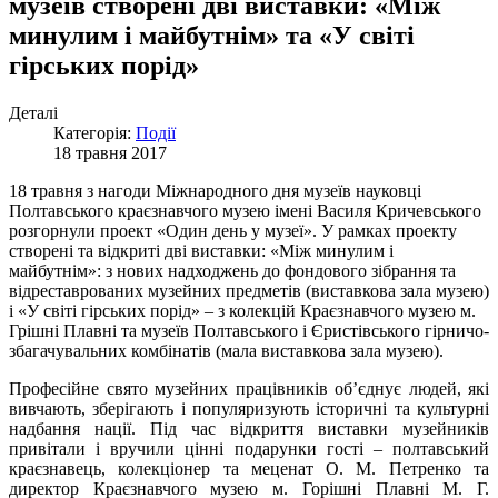
музеїв створені дві виставки: «Між
минулим і майбутнім» та «У світі
гірських порід»
Деталі
Категорія:
Події
18 травня 2017
18 травня з нагоди Міжнародного дня музеїв науковці
Полтавського краєзнавчого музею імені Василя Кричевського
розгорнули проект «Один день у музеї». У рамках проекту
створені та відкриті дві виставки: «Між минулим і
майбутнім»: з нових надходжень до фондового зібрання та
відреставрованих музейних предметів (виставкова зала музею)
і «У світі гірських порід» – з колекцій Краєзнавчого музею м.
Грішні Плавні та музеїв Полтавського і Єристівського гірничо-
збагачувальних комбінатів (мала виставкова зала музею).
Професійне свято музейних працівників об’єднує людей, які
вивчають, зберігають і популяризують історичні та культурні
надбання нації. Під час відкриття виставки музейників
привітали і вручили цінні подарунки гості – полтавський
краєзнавець, колекціонер та меценат О. М. Петренко та
директор Краєзнавчого музею м. Горішні Плавні М. Г.