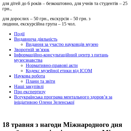
для дітей до 6 років – безкоштовно, для учнів та студентів – 25
грн.,
для дорослих – 50 грн., екскурсія – 50 грн. з
людини, екскурсійна група – 15 чол.
Події
Видавнича діяльність
Видання за участю науковців музею
Зворотній зв’язок
Інформаційно-консультаційний центр з питань
музеєзнавства
Нормативно-правові акти
Кодекс музейної етики від ІСОМ
Наукова робота
Плани та звіти
Наші закупівлі
Про експертизу
Всеукраїнська програма ментального здоров’я за
ініціативою Олени Зеленської
18 травня з нагоди Міжнародного дня