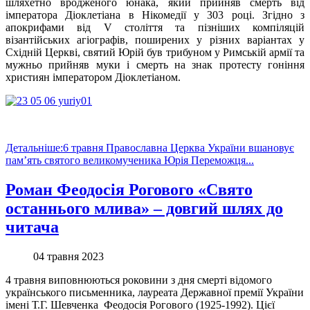
шляхетно вродженого юнака, який прийняв смерть від
імператора Діоклетіана в Нікомедії у 303 році. Згідно з
апокрифами від V століття та пізніших компіляцій
візантійських агіографів, поширених у різних варіантах у
Східній Церкві, святий Юрій був трибуном у Римській армії та
мужньо прийняв муки і смерть на знак протесту гоніння
християн імператором Діоклетіаном.
Детальніше:6 травня Православна Церква України вшановує
пам’ять святого великомученика Юрія Переможця...
Роман Феодосія Рогового «Свято
останнього млива» – довгий шлях до
читача
04 травня 2023
4 травня виповнюються роковини з дня смерті відомого
українського письменника, лауреата Державної премії України
імені Т.Г. Шевченка Феодосія Рогового (1925-1992). Цієї