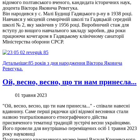
відомого полтавського вченого, кандидата історичних наук,
доцента Віктора Яковича Ревегука.
Він народився у с. Малі Будищі Гадяцького р-ну в 1938 році.
Навчався у місцевій семирічній школі та Гадяцькій середній
школі № 2, яку закінчив у 1956 році. Виробничий стаж для
вступу до вищого навчального закладу заробив, два роки
працюючи кочегаром в Гадяцькому клінічному санаторії
Міністерства оборони СРСР.
Детальніше:85 років з дня народження Віктора Яковича
Ревегука.
Ой, весно, весно, що ти нам принесла...
01 травня 2023
"Ой, весно, весно, що ти нам принесла..." - співали навесні
вдавнину. Саме перші рядочки цієї відомої веснянки стали
назвою театралізованого етнографічного дійства
присвяченого тематиці традицій зустрічі весни українцями.
Його провели для внутрішньо переміщених осіб 1 травня 2023
року науковиці
Полтавського краєзнавчого музею імені Василя Кричевського,