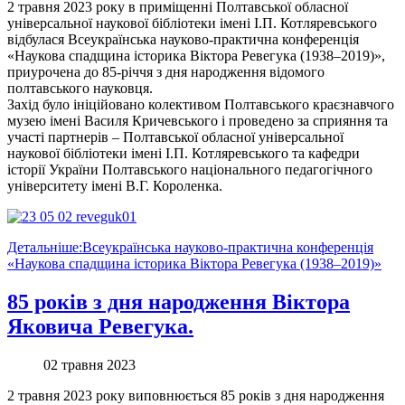
2 травня 2023 року в приміщенні Полтавської обласної
універсальної наукової бібліотеки імені І.П. Котляревського
відбулася Всеукраїнська науково-практична конференція
«Наукова спадщина історика Віктора Ревегука (1938–2019)»,
приурочена до 85-річчя з дня народження відомого
полтавського науковця.
Захід було ініційовано колективом Полтавського краєзнавчого
музею імені Василя Кричевського і проведено за сприяння та
участі партнерів – Полтавської обласної універсальної
наукової бібліотеки імені І.П. Котляревського та кафедри
історії України Полтавського національного педагогічного
університету імені В.Г. Короленка.
Детальніше:Всеукраїнська науково-практична конференція
«Наукова спадщина історика Віктора Ревегука (1938–2019)»
85 років з дня народження Віктора
Яковича Ревегука.
02 травня 2023
2 травня 2023 року виповнюється 85 років з дня народження