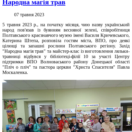
Народна магія трав
07 травня 2023
5 травня 2023 р., на початку місяця, чию назву український
народ пов'язав із буянням весняної зелені, співробітниця
Полтавського краєзнавчого музею імені Василя Кричевського,
Катерина Штепа, розповіла гостям міста, ВПО, про деякі
цілющі та запашні рослини Полтавського регіону. Захід
"Народна магія трав" та майстер-клас із виготовлення ляльки-
травниці відбувся у бібліотеці-філії 10 за участі Центру
підтримки ВПО Волноваського району Донецької області
"Пліч о пліч" та пастора церкви "Христа Спасителя" Павла
Москаленка.