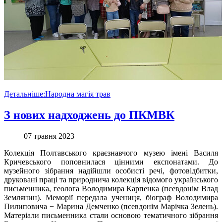
Детальніше:Народна магія трав
З нових надходжень до ПКМВК
07 травня 2023
Колекція Полтавського краєзнавчого музею імені Василя
Кричевського поповнилася цінними експонатами. До
музейного зібрання надійшли особисті речі, фотовідбитки,
друковані праці та природнича колекція відомого українського
письменника, геолога Володимира Карпенка (псевдонім Влад
Землянин). Меморії передала учениця, біограф Володимира
Пилиповича − Марина Демченко (псевдонім Марічка Зелень).
Матеріали письменника стали основою тематичного зібрання