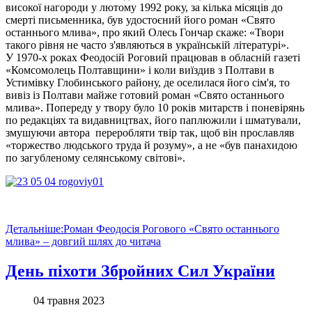
високої нагороди у лютому 1992 року, за кілька місяців до
смерті письменника, був удостоєний його роман «Свято
останнього млива», про який Олесь Гончар скаже: «Твори
такого рівня не часто з'являються в українській літературі».
У 1970-х роках Феодосій Роговий працював в обласній газеті
«Комсомолець Полтавщини» і коли виїздив з Полтави в
Устимівку Глобинського району, де оселилася його сім'я, то
вивіз із Полтави майже готовий роман «Свято останнього
млива». Попереду у твору було 10 років митарств і поневірянь
по редакціях та видавництвах, його паплюжили і шматували,
змушуючи автора переробляти твір так, щоб він прославляв
«торжество людського труда й розуму», а не «був панахидою
по загубленому селянському світові».
Детальніше:Роман Феодосія Рогового «Свято останнього
млива» – довгий шлях до читача
День піхоти Збройних Сил України
04 травня 2023