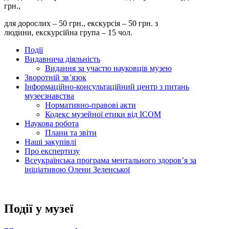
грн.,
для дорослих – 50 грн., екскурсія – 50 грн. з
людини, екскурсійна група – 15 чол.
Події
Видавнича діяльність
Видання за участю науковців музею
Зворотній зв’язок
Інформаційно-консультаційний центр з питань
музеєзнавства
Нормативно-правові акти
Кодекс музейної етики від ІСОМ
Наукова робота
Плани та звіти
Наші закупівлі
Про експертизу
Всеукраїнська програма ментального здоров’я за
ініціативою Олени Зеленської
Події у музеї