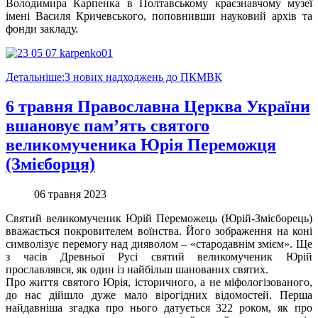
Володимира Карпенка в Полтавському краєзнавчому музеї
імені Василя Кричевського, поповнивши науковий архів та
фонди закладу.
Детальніше:З нових надходжень до ПКМВК
6 травня Православна Церква України
вшановує пам’ять святого
великомученика Юрія Переможця
(Змієборця)
06 травня 2023
Святий великомученик Юрій Переможець (Юрій-Змієборець)
вважається покровителем воїнства. Його зображення на коні
символізує перемогу над дияволом – «стародавнім змієм». Ще
з часів Древньої Русі святий великомученик Юрій
прославлявся, як один із найбільш шанованих святих.
Про життя святого Юрія, історичного, а не міфологізованого,
до нас дійшло дуже мало вірогідних відомостей. Перша
найдавніша згадка про нього датується 322 роком, як про