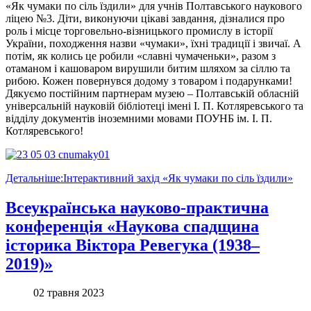
«Як чумаки по сіль їздили» для учнів Полтавського наукового
ліцею №3. Діти, виконуючи цікаві завдання, дізналися про
роль і місце торговельно-візницького промислу в історії
України, походження назви «чумаки», їхні традиції і звичаї. А
потім, як колись це робили «славні чумаченьки», разом з
отаманом і кашоваром вирушили битим шляхом за сіллю та
рибою. Кожен повернувся додому з товаром і подарунками!
Дякуємо постійним партнерам музею – Полтавській обласній
універсальній науковій бібліотеці імені І. П. Котляревського та
відділу документів іноземними мовами ПОУНБ ім. І. П.
Котляревського!
Детальніше:Інтерактивний захід «Як чумаки по сіль їздили»
Всеукраїнська науково-практична
конференція «Наукова спадщина
історика Віктора Ревегука (1938–
2019)»
02 травня 2023