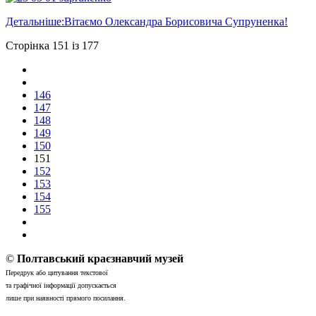
Детальніше:Вітаємо Олександра Борисовича Супруненка!
Сторінка 151 із 177
146
147
148
149
150
151
152
153
154
155
©
Полтавський краєзнавчий музей
Передрук або цитування текстової
та графічної інформації допускається
лише при наявності прямого посилання.