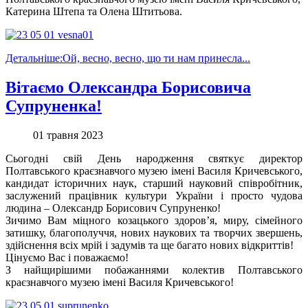
Катерина Штепа та Олена Штитьова.
Детальніше:Ой, весно, весно, що ти нам принесла...
Вітаємо Олександра Борисовича
Супруненка!
01 травня 2023
Сьогодні свій День народження святкує директор
Полтавського краєзнавчого музею імені Василя Кричевського,
кандидат історичних наук, старший науковий співробітник,
заслужений працівник культури України і просто чудова
людина – Олександр Борисович Супруненко!
Зичимо Вам міцного козацького здоров’я, миру, сімейного
затишку, благополуччя, нових наукових та творчих звершень,
здійснення всіх мрій і задумів та ще багато нових відкриттів!
Цінуємо Вас і поважаємо!
З найщирішими побажаннями колектив Полтавського
краєзнавчого музею імені Василя Кричевського!