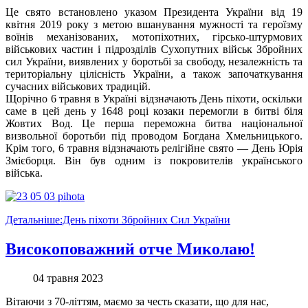
Це свято встановлено указом Президента України від 19
квітня 2019 року з метою вшанування мужності та героїзму
воїнів механізованих, мотопіхотних, гірсько-штурмових
військових частин і підрозділів Сухопутних військ Збройних
сил України, виявлених у боротьбі за свободу, незалежність та
територіальну цілісність України, а також започаткування
сучасних військових традицій.
Щорічно 6 травня в Україні відзначають День піхоти, оскільки
саме в цей день у 1648 році козаки перемогли в битві біля
Жовтих Вод. Це перша переможна битва національної
визвольної боротьби під проводом Богдана Хмельницького.
Крім того, 6 травня відзначають релігійне свято — День Юрія
Змієборця. Він був одним із покровителів українського
війська.
Детальніше:День піхоти Збройних Сил України
Високоповажний отче Миколаю!
04 травня 2023
Вітаючи з 70-літтям, маємо за честь сказати, що для нас,