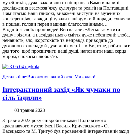
музейників, дуже важливою є співпраця з Вами в царині
дослідження взаємозв’язку культури та релігії на Полтавщині.
Пам’ятаємо Ваші глибокі, виважені виступи на музейних
конференціях, завжди цінували ваші думки й поради, схиляли
в пошані голови перед вашими благословіннями…
В одній зі своїх проповідей Ви сказали: «Легко засмітити
душу гріхами, а наслідки цього сміття дуже небезпечні: злоба,
ненависть, зло, жорстокість та неправда приводять до
духовного занепаду й духовної смерті…» Ви, отче, робите все
для того, щоб просвітлити наші душі, наповнити наші серця
миром, спокоєм і любов’ю.
Детальніше:Високоповажний отче Миколаю!
Інтерактивний захід «Як чумаки по
сіль їздили»
03 травня 2023
3 травня 2023 року співробітниками Полтавського
краєзнавчого музею імені Василя Кричевського - О.
Васецькою та М. Тригуб був проведений інтерактивний захід