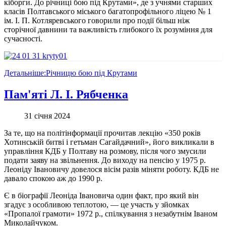
кіборги. До річниці бою під Крутами», де з учнями старших
класів Полтавського міського багатопрофільного ліцею № 1
ім. І. П. Котляревського говорили про події більш ніж
сторічної давнини та важливість глибокого їх розуміння для
сучасності.
Детальніше:Річницю бою під Крутами
Пам'яті Л. І. Рябченка
31 січня 2024
За те, що на політінформації прочитав лекцію «350 років
Хотинській битві і гетьман Сагайдачний», його викликали в
управління КДБ у Полтаву на розмову, після чого змусили
подати заяву на звільнення. До виходу на пенсію у 1975 р.
Леоніду Івановичу довелося вісім разів міняти роботу. КДБ не
давало спокою аж до 1990 р.
Є в біографії Леоніда Івановича один факт, про який він
згадує з особливою теплотою, — це участь у зйомках
«Пропалої грамоти» 1972 р., спілкування з незабутнім Іваном
Миколайчуком.