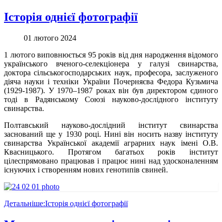
Історія однієї фотографії
01 лютого 2024
1 лютого виповнюється 95 років від дня народження відомого
українського вченого-селекціонера у галузі свинарства,
доктора сільськогосподарських наук, професора, заслуженого
діяча науки і техніки України Почерняєва Федора Кузьмича
(1929-1987). У 1970–1987 роках він був директором єдиного
тоді в Радянському Союзі науково-дослідного інституту
свинарства.
Полтавський науково-дослідний інститут свинарства
заснований ще у 1930 році. Нині він носить назву інституту
свинарства Української академії аграрних наук імені О.В.
Квасницького. Протягом багатьох років інститут
цілеспрямовано працював і працює нині над удосконаленням
існуючих і створенням нових генотипів свиней.
Детальніше:Історія однієї фотографії