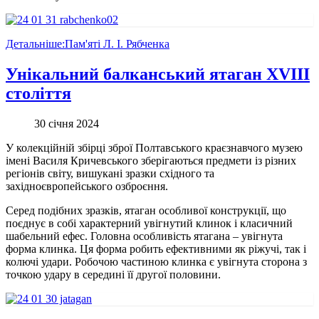
Детальніше:Пам'яті Л. І. Рябченка
Унікальний балканський ятаган XVIII
століття
30 січня 2024
У колекційній збірці зброї Полтавського краєзнавчого музею
імені Василя Кричевського зберігаються предмети із різних
регіонів світу, вишукані зразки східного та
західноєвропейського озброєння.
Серед подібних зразків, ятаган особливої конструкції, що
поєднує в собі характерний увігнутий клинок і класичний
шабельний ефес. Головна особливість ятагана – увігнута
форма клинка. Ця форма робить ефективними як ріжучі, так і
колючі удари. Робочою частиною клинка є увігнута сторона з
точкою удару в середині її другої половини.