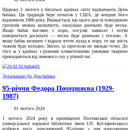
Щороку 2 лютого у багатьох країнах світу відзначають День
бабака. Ця традиція бере початок у США, де вперше його
відзначили 1886 року. Вважається, що цього дня за поведінкою
гризунів можна визначити, наскільки ранньою буде весна.
Якщо бабак вигляне з нори, погуляє навколо і потім
повернеться досипати — весна буде ранньою і теплою. А
якщо бабак визирне і відразу втече назад в нору, то ще шість
тижнів буде холодно. Звісно, ці прогнози не завжди точні. До
того ж у країнах з різними кліматичними умовами тварини
прокидаються від зимового сну у різний час.
Детальніше:До Дня бабака
95-річчя Федора Почерняєва (1929-
1987)
01 лютого 2024
1 лютого 2024 року в приміщенні Полтавської обласної
універсальної наукової бібліотеки імені І.П. Котляревського
відбувся захід, присвячений 95-річчю з дня народження