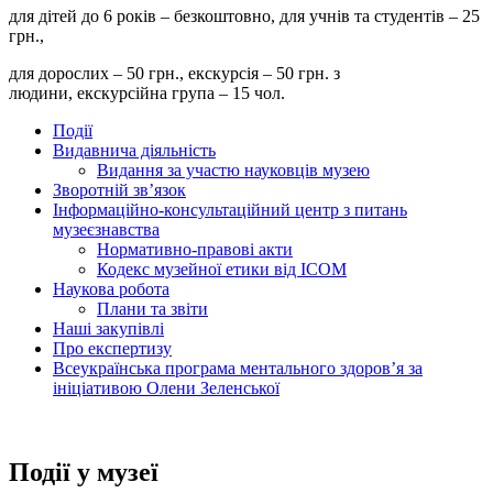
для дітей до 6 років – безкоштовно, для учнів та студентів – 25
грн.,
для дорослих – 50 грн., екскурсія – 50 грн. з
людини, екскурсійна група – 15 чол.
Події
Видавнича діяльність
Видання за участю науковців музею
Зворотній зв’язок
Інформаційно-консультаційний центр з питань
музеєзнавства
Нормативно-правові акти
Кодекс музейної етики від ІСОМ
Наукова робота
Плани та звіти
Наші закупівлі
Про експертизу
Всеукраїнська програма ментального здоров’я за
ініціативою Олени Зеленської
Події у музеї