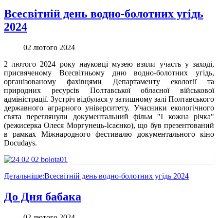
Всесвітній день водно-болотних угідь
2024
02 лютого 2024
2 лютого 2024 року науковці музею взяли участь у заході,
присвяченому Всесвітньому дню водно-болотних угідь,
організованому фахівцями Департаменту екології та
природних ресурсів Полтавської обласної військової
адміністрації. Зустріч відбулася у затишному залі Полтавського
державного аграрного університету. Учасники екологічного
свята переглянули документальний фільм "І кожна річка"
(режисерка Олеся Моргунець-Ісаєнко), що був презентований
в рамках Міжнародного фестивалю документального кіно
Docudays.
Детальніше:Всесвітній день водно-болотних угідь 2024
До Дня бабака
02 лютого 2024