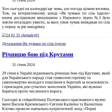
31 січня 2024
Хоч сьогодні на календарі ще зима, але погода цілком весняна.
Тож, на інтерактивному заході «Як чумаки по сіль їздили»
юним дослідникам минувшини з Наукового ліцею №3 було
зовсім нескладно уявити, за яких умов чумак виїжджав по сіль
у першу за рік мандрівку.
Детальніше:Як чумаки по сіль їздили
Річницю бою під Крутами
31 січня 2024
29 січня в Україні відзначають річницю бою під Крутами, який
для Українського народу став символом героїзму та
самопожертви молодого покоління в боротьбі за незалежність
і прикладом для сучасних захисників України, які мужньо
боряться проти численного ворога.
Сьогодні ж співробітниці Полтавського краєзнавчого музею
імені Василя Кричевського Євгенія Калініна та Валентина
Клочко провели навчально-патріотичний захід «Перші