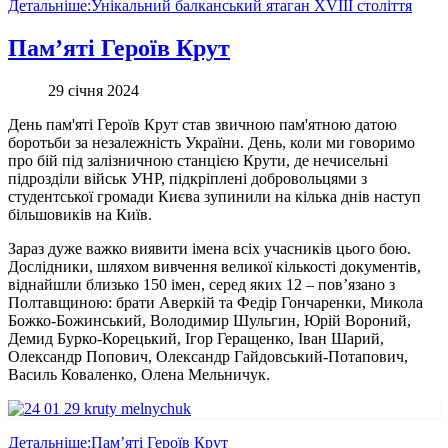
Детальніше:Унікальний балканський ятаган XVIII століття
Пам’яті Героїв Крут
29 січня 2024
День пам'яті Героїв Крут став звичною пам'ятною датою
боротьби за незалежність України. День, коли ми говоримо
про бій під залізничною станцією Крути, де нечисельні
підрозділи військ УНР, підкріплені добровольцями з
студентської громади Києва зупинили на кілька днів наступ
більшовиків на Київ.
Зараз дуже важко виявити імена всіх учасників цього бою.
Дослідники, шляхом вивчення великої кількості документів,
віднайшли близько 150 імен, серед яких 12 – пов’язано з
Полтавщиною: брати Аверкій та Федір Гончаренки, Микола
Божко-Божинський, Володимир Шульгин, Юрій Вороний,
Демид Бурко-Корецький, Ігор Геращенко, Іван Шарий,
Олександр Попович, Олександр Гайдовський-Потапович,
Василь Коваленко, Олена Мельничук.
Детальніше:Пам’яті Героїв Крут