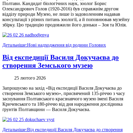
Полтави. Кандидат біологічних наук, зоолог Борис
Олександрович Голов (1920-2016) був справжнім другом
відділу природи Музею, не лише із задоволенням надавав
консультації з різних питань зоології, а й поповнював музейну
збірку. Цю традицію продовжили його доньки – Зоя та Юлія.
Детальніше:Нові надходження від родини Голових
Від експедиції Василя Докучаєва до
створення Земського музею
25 лютого 2026
Запрошуємо на захід «Від експедиції Василя Докучаєва до
створення Земського музею», присвячений 135-річчю з часу
заснування Полтавського краєзнавчого музею імені Василя
Кричевського та 180-річчю від дня народження дослідника
ґрунтів Полтавщини — Василя Докучаєва.
Детальніше:Від експедиції Василя Докучаєва до створення