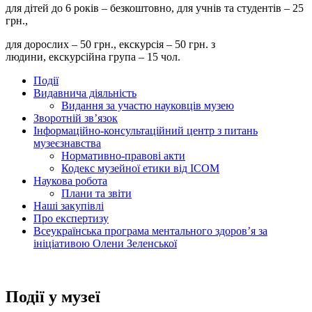
для дітей до 6 років – безкоштовно, для учнів та студентів – 25
грн.,
для дорослих – 50 грн., екскурсія – 50 грн. з
людини, екскурсійна група – 15 чол.
Події
Видавнича діяльність
Видання за участю науковців музею
Зворотній зв’язок
Інформаційно-консультаційний центр з питань
музеєзнавства
Нормативно-правові акти
Кодекс музейної етики від ІСОМ
Наукова робота
Плани та звіти
Наші закупівлі
Про експертизу
Всеукраїнська програма ментального здоров’я за
ініціативою Олени Зеленської
Події у музеї