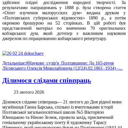
здійснює плідні дослідження народної творчості. За
результатами напрацювань у 1888 р. була створена стаття
«Опит изучения малорусских дум» видана друком у
«Полтавських губернських відомостях» 1890 р., а потім
окремою брошурою на 52 сторінках. В цій роботі був
представлений матеріал по вивченню 70 оригінальних
кобзарських дум, який дотепер є важливим науковим
джерелом по опрацюванню кобзарського репертуару.
Детальніше:#Наукове_сузір'я_Полтавщини: До 165-річчя
Лісовського Олексія Миколайовича (12(24).02.1861–1934) –...
Ділимося слідами співпраць
23 лютого 2026
Ділимося слідами співпраць— 21 лютого до Дня рідної мови
музейниця Ганна Барська, спільно із вчительками історії
Полтавської загальноосвітньої школи №5 Вікторією
Юницькою та Ніною Зелюк, провела захід, присвячений
геніальному українському поету й художнику Тарасу
Шевченку, який неодноразово бував на Полтавщині (1843-44,