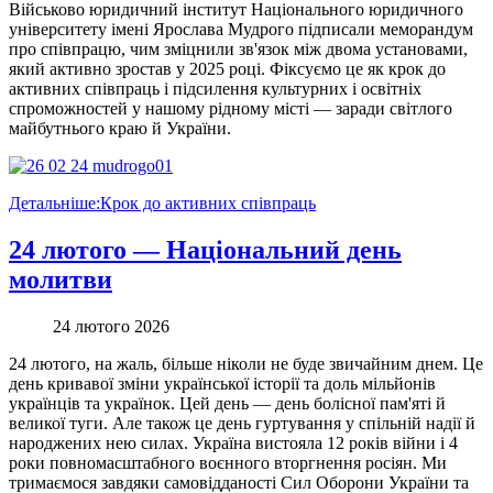
Військово юридичний інститут Національного юридичного
університету імені Ярослава Мудрого підписали меморандум
про співпрацю, чим зміцнили зв'язок між двома установами,
який активно зростав у 2025 році. Фіксуємо це як крок до
активних співпраць і підсилення культурних і освітніх
спроможностей у нашому рідному місті — заради світлого
майбутнього краю й України.
Детальніше:Крок до активних співпраць
24 лютого — Національний день
молитви
24 лютого 2026
24 лютого, на жаль, більше ніколи не буде звичайним днем. Це
день кривавої зміни української історії та доль мільйонів
українців та українок. Цей день — день болісної пам'яті й
великої туги. Але також це день гуртування у спільній надії й
народжених нею силах. Україна вистояла 12 років війни і 4
роки повномасштабного воєнного вторгнення росіян. Ми
тримаємося завдяки самовідданості Сил Оборони України та