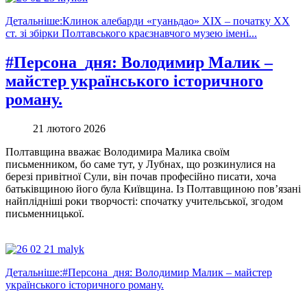
Детальніше:Клинок алебарди «гуаньдао» ХІХ – початку ХХ
ст. зі збірки Полтавського краєзнавчого музею імені...
#Персона_дня: Володимир Малик –
майстер українського історичного
роману.
21 лютого 2026
Полтавщина вважає Володимира Малика своїм
письменником, бо саме тут, у Лубнах, що розкинулися на
березі привітної Сули, він почав професійно писати, хоча
батьківщиною його була Київщина. Із Полтавщиною пов’язані
найплідніші роки творчості: спочатку учительської, згодом
письменницької.
Детальніше:#Персона_дня: Володимир Малик – майстер
українського історичного роману.