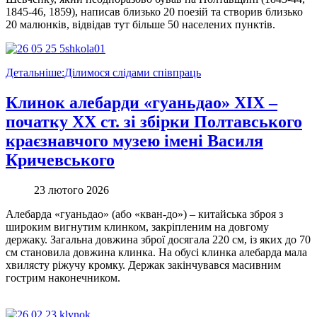
1845-46, 1859), написав близько 20 поезій та створив близько
20 малюнків, відвідав тут більше 50 населених пунктів.
Детальніше:Ділимося слідами співпраць
Клинок алебарди «гуаньдао» ХІХ –
початку ХХ ст. зі збірки Полтавського
краєзнавчого музею імені Василя
Кричевського
23 лютого 2026
Алебарда «гуаньдао» (або «кван-до») – китайська зброя з
широким вигнутим клинком, закріпленим на довгому
держаку. Загальна довжина зброї досягала 220 см, із яких до 70
см становила довжина клинка. На обусі клинка алебарда мала
хвилясту ріжучу кромку. Держак закінчувався масивним
гострим наконечником.