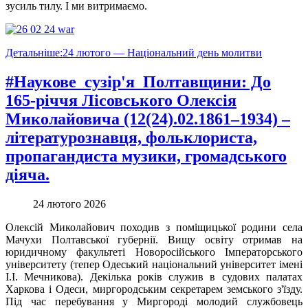
зусиль тилу. І ми витримаємо.
Детальніше:24 лютого — Національний день молитви
#Наукове_сузір'я_Полтавщини: До
165-річчя Лісовського Олексія
Миколайовича (12(24).02.1861–1934) –
літературознавця, фольклориста,
пропагандиста музики, громадського
діяча.
24 лютого 2026
Олексій Миколайович походив з поміщицької родини села
Мачухи Полтавської губернії. Вищу освіту отримав на
юридичному факультеті Новоросійського Імператорського
університету (тепер Одеський національний університет імені
І.І. Мечникова). Декілька років служив в судових палатах
Харкова і Одеси, миргородським секретарем земського з'їзду.
Під час перебування у Миргороді молодий службовець