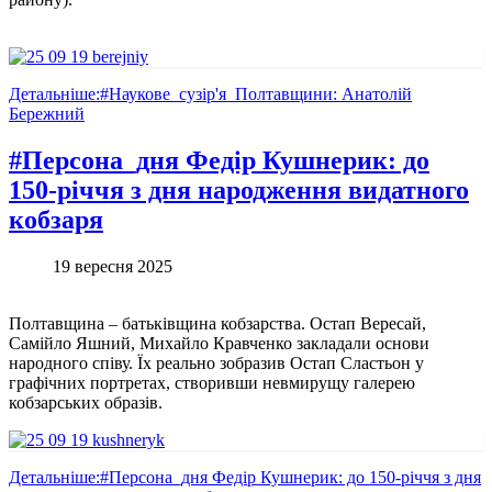
Детальніше:#Наукове_сузір'я_Полтавщини: Анатолій
Бережний
#Персона_дня Федір Кушнерик: до
150-річчя з дня народження видатного
кобзаря
19 вересня 2025
Полтавщина – батьківщина кобзарства. Остап Вересай,
Самійло Яшний, Михайло Кравченко закладали основи
народного співу. Їх реально зобразив Остап Сластьон у
графічних портретах, створивши невмирущу галерею
кобзарських образів.
Детальніше:#Персона_дня Федір Кушнерик: до 150-річчя з дня