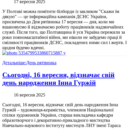
17 вересня 2025
У Полтаві можна помітити білборди із закликом "Скажи їм
дякую" — це інформаційна кампанія ДСНС України,
присвячена до Дня рятівника 17 вересня — дня, коли ми
вшановуємо й відзначаємо роботу працівників надзвичайних
служб. Після того, що Полтавщина й уся Україна пережили за
роки повномасштабної війни, ми ніколи не забудемо праці й
сміливості працівників ДСНС, покладених ними сил і жертв. І
щодня будемо вдячні.
Детальніше:День рятівника
Сьогодні, 16 вересня, відзначає свій
день народження Інна Гуржій
16 вересня 2025
Сьогодні, 16 вересня, відзначає свій день народження Інна
Гуржій – художниця-керамістка, членкиня Національної
спілки художників України, старша викладачка кафедри
образотворчого і декоративно-прикладного мистецтва
Навчально-наукового інституту мистецтв ЛНУ імені Тараса