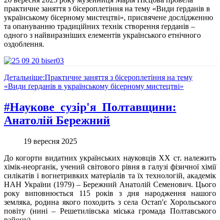
практичне заняття з бісероплетіння на тему «Види ґерданів в
українському бісерному мистецтві», присвячене дослідженню
та опануванню традиційних технік створення ґерданів –
одного з найвиразніших елементів українського етнічного
оздоблення.
Детальніше:Практичне заняття з бісероплетіння на тему
«Види ґерданів в українському бісерному мистецтві»
#Наукове_сузір'я_Полтавщини:
Анатолій Бережний
19 вересня 2025
До когорти видатних українських науковців ХХ ст. належить
хімік-неорганік, учений світового рівня в галузі фізичної хімії
силікатів і вогнетривких матеріалів та їх технологій, академік
НАН України (1979) – Бережний Анатолій Семенович. Цього
року виповнюється 115 років з дня народження нашого
земляка, родина якого походить з села Остап'є Хорольського
повіту (нині – Решетилівська міська громада Полтавського
району).