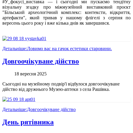
#У_фокусі_виставка — і сьогодні ми пускаємо тендітну
візуальну згадку про міжмузейний виставковий проєкт
"Більський археологічний комплекс: контексти, відкриття,
артефакти", який тривав у нашому флігелі з серпня по
вересень цього року і вже кілька днів як завершився.
Детальніше:Ловимо вас на гачок естетики старовини.
Довгоочікуване дійство
18 вересня 2025
Сьогодні на музейному подвір'ї відбулося довгоочікуване
дійство від дружнього Музею-аптеки з села Рашівка.
Детальніше:Довгоочікуване дійство
День рятівника