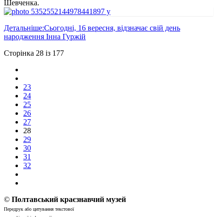
Шевченка.
Детальніше:Сьогодні, 16 вересня, відзначає свій день
народження Інна Гуржій
Сторінка 28 із 177
23
24
25
26
27
28
29
30
31
32
©
Полтавський краєзнавчий музей
Передрук або цитування текстової