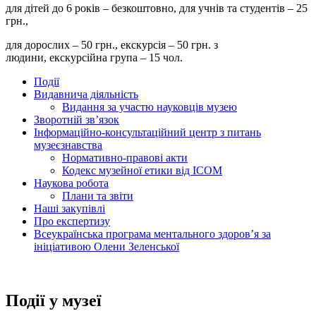
для дітей до 6 років – безкоштовно, для учнів та студентів – 25
грн.,
для дорослих – 50 грн., екскурсія – 50 грн. з
людини, екскурсійна група – 15 чол.
Події
Видавнича діяльність
Видання за участю науковців музею
Зворотній зв’язок
Інформаційно-консультаційний центр з питань
музеєзнавства
Нормативно-правові акти
Кодекс музейної етики від ІСОМ
Наукова робота
Плани та звіти
Наші закупівлі
Про експертизу
Всеукраїнська програма ментального здоров’я за
ініціативою Олени Зеленської
Події у музеї