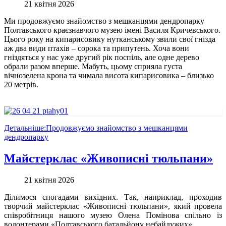
21 квітня 2026
Ми продовжуємо знайомство з мешканцями дендропарку
Полтавського краєзнавчого музею імені Василя Кричевського.
Цього року на кипарисовику нутканському звили свої гнізда
аж два види птахів – сорока та припутень. Хоча вони
гніздяться у нас уже другий рік поспіль, але одне дерево
обрали разом вперше. Мабуть, цьому сприяла густа
вічнозелена крона та чимала висота кипарисовика – близько
20 метрів.
Детальніше:Продовжуємо знайомство з мешканцями
дендропарку
Майстерклас «Живописні тюльпани»
21 квітня 2026
Ділимося спогадами вихідних. Так, наприклад, проходив
творчий майстерклас «Живописні тюльпани», який провела
співробітниця нашого музею Олена Помінова спільно із
волонтерами «Полтавського батальйону небайдужих».