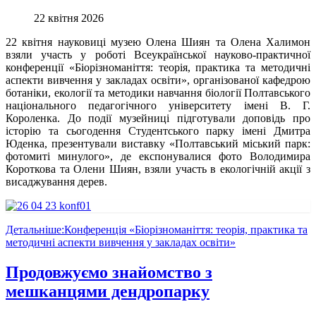
22 квітня 2026
22 квітня науковиці музею Олена Шиян та Олена Халимон
взяли участь у роботі Всеукраїнської науково-практичної
конференції «Біорізноманіття: теорія, практика та методичні
аспекти вивчення у закладах освіти», організованої кафедрою
ботаніки, екології та методики навчання біології Полтавського
національного педагогічного університету імені В. Г.
Короленка. До події музейниці підготували доповідь про
історію та сьогодення Студентського парку імені Дмитра
Юденка, презентували виставку «Полтавський міський парк:
фотомиті минулого», де експонувалися фото Володимира
Короткова та Олени Шиян, взяли участь в екологічній акції з
висаджування дерев.
Детальніше:Конференція «Біорізноманіття: теорія, практика та
методичні аспекти вивчення у закладах освіти»
Продовжуємо знайомство з
мешканцями дендропарку