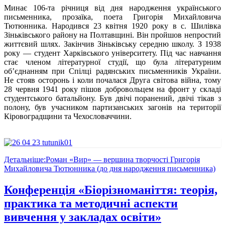
Минає 106-та річниця від дня народження українського
письменника, прозаїка, поета Григорія Михайловича
Тютюнника. Народився 23 квітня 1920 року в с. Шилівка
Зіньківського району на Полтавщині. Він пройшов непростий
життєвий шлях. Закінчив Зіньківську середню школу. З 1938
року — студент Харківського університету. Під час навчання
стає членом літературної студії, що була літературним
об’єднанням при Спілці радянських письменників України.
Не стояв осторонь і коли почалася Друга світова війна, тому
28 червня 1941 року пішов добровольцем на фронт у складі
студентського батальйону. Був двічі поранений, двічі тікав з
полону, був учасником партизанських загонів на території
Кіровоградщини та Чехословаччини.
Детальніше:Роман «Вир» — вершина творчості Григорія
Михайловича Тютюнника (до дня народження письменника)
Конференція «Біорізноманіття: теорія,
практика та методичні аспекти
вивчення у закладах освіти»