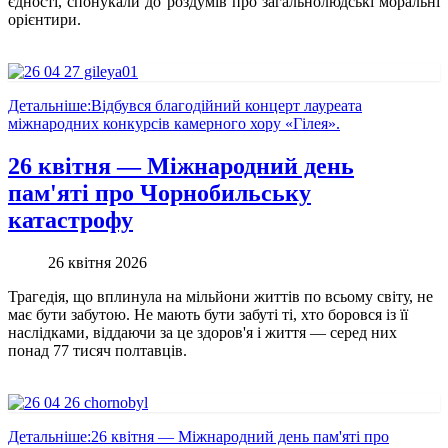
єдності, спонукали до роздумів про загальнолюдські моральні
орієнтири.
Детальніше:Відбувся благодійний концерт лауреата
міжнародних конкурсів камерного хору «Гілея».
26 квітня — Міжнародний день
пам'яті про Чорнобильську
катастрофу
26 квітня 2026
Трагедія, що вплинула на мільйони життів по всьому світу, не
має бути забутою. Не мають бути забуті ті, хто боровся із її
наслідками, віддаючи за це здоров'я і життя — серед них
понад 77 тисяч полтавців.
Детальніше:26 квітня — Міжнародний день пам'яті про