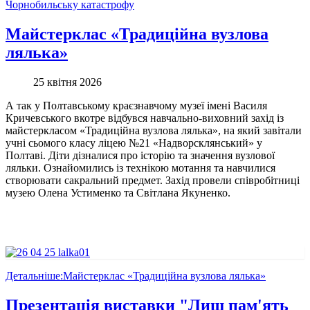
Чорнобильську катастрофу
Майстерклас «Традиційна вузлова
лялька»
25 квітня 2026
А так у Полтавському краєзнавчому музеї імені Василя
Кричевського вкотре відбувся навчально-виховний захід із
майстеркласом «Традиційна вузлова лялька», на який завітали
учні сьомого класу ліцею №21 «Надворсклянський» у
Полтаві. Діти дізналися про історію та значення вузлової
ляльки. Ознайомились із технікою мотання та навчилися
створювати сакральний предмет. Захід провели співробітниці
музею Олена Устименко та Світлана Якуненко.
Детальніше:Майстерклас «Традиційна вузлова лялька»
Презентація виставки "Лиш пам'ять