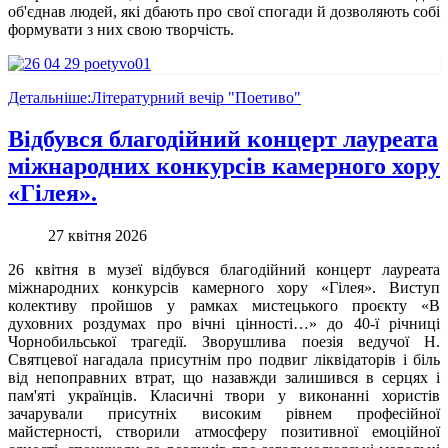
об'єднав людей, які дбають про свої спогади й дозволяють собі
формувати з них свою творчість.
Детальніше:Літературний вечір "Поетиво"
Відбувся благодійний концерт лауреата
міжнародних конкурсів камерного хору
«Гілея».
27 квітня 2026
26 квітня в музеї відбувся благодійний концерт лауреата
міжнародних конкурсів камерного хору «Гілея». Виступ
колективу пройшов у рамках мистецького проєкту «В
духовних роздумах про вічні цінності…» до 40-ї річниці
Чорнобильської трагедії. Зворушлива поезія ведучої Н.
Святцевої нагадала присутнім про подвиг ліквідаторів і біль
від непоправних втрат, що назавжди залишився в серцях і
пам'яті українців. Класичні твори у виконанні хористів
зачарували присутніх високим рівнем професійної
майстерності, створили атмосферу позитивної емоційної