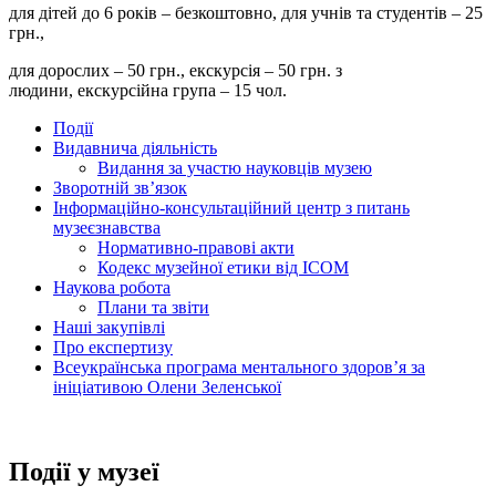
для дітей до 6 років – безкоштовно, для учнів та студентів – 25
грн.,
для дорослих – 50 грн., екскурсія – 50 грн. з
людини, екскурсійна група – 15 чол.
Події
Видавнича діяльність
Видання за участю науковців музею
Зворотній зв’язок
Інформаційно-консультаційний центр з питань
музеєзнавства
Нормативно-правові акти
Кодекс музейної етики від ІСОМ
Наукова робота
Плани та звіти
Наші закупівлі
Про експертизу
Всеукраїнська програма ментального здоров’я за
ініціативою Олени Зеленської
Події у музеї