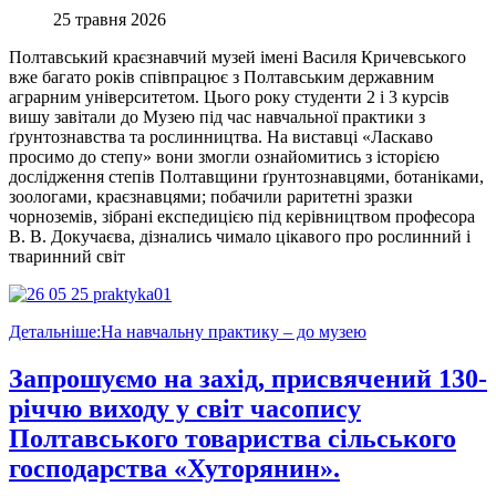
25 травня 2026
Полтавський краєзнавчий музей імені Василя Кричевського
вже багато років співпрацює з Полтавським державним
аграрним університетом. Цього року студенти 2 і 3 курсів
вишу завітали до Музею під час навчальної практики з
ґрунтознавства та рослинництва. На виставці «Ласкаво
просимо до степу» вони змогли ознайомитись з історією
дослідження степів Полтавщини ґрунтознавцями, ботаніками,
зоологами, краєзнавцями; побачили раритетні зразки
чорноземів, зібрані експедицією під керівництвом професора
В. В. Докучаєва, дізнались чимало цікавого про рослинний і
тваринний світ
Детальніше:На навчальну практику – до музею
Запрошуємо на захід, присвячений 130-
річчю виходу у світ часопису
Полтавського товариства сільського
господарства «Хуторянин».