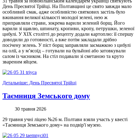
31 травня за новоюліанським календарем українці святкують
День Пресвятої Трійці. На Полтавщині це свято завжди мало
особливий смак, адже особливістю святкових застіль було
вживання великої кількості молодої зелені, нею ж
приправляли страви, зокрема варили зелений борщ. Його
варили зі щавлю, шпинату, кропиви, кропу, петрушки, зеленої
цибулі. У ХІХ столітті до рецепту додали картоплю: її спершу
доводили до готовності, а вже потім закладали дрібно
посічену зелень. У піст борщ заправляли засмажкою з цибулі
на олії, а у м’ясоїд – готували на бульйоні або затовкували
салом із часником. На стіл подавали зі сметаною та круто
звареним яйцем.
Детальніше: День Пресвятої Трійці
Таємниця Земського дому
30 травня 2026
29 травня учні ліцею №26 м. Полтави взяли участь у квесті
«Таємниця Земського дому» на подвір'ї музею.