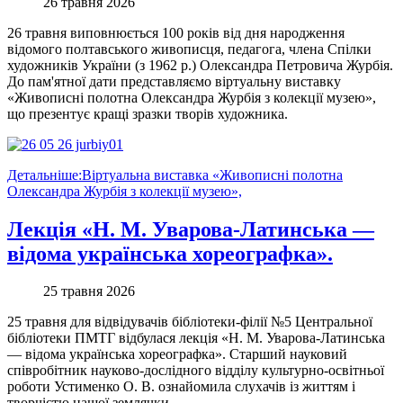
26 травня 2026
26 травня виповнюється 100 років від дня народження
відомого полтавського живописця, педагога, члена Спілки
художників України (з 1962 р.) Олександра Петровича Журбія.
До пам'ятної дати представляємо віртуальну виставку
«Живописні полотна Олександра Журбія з колекції музею»,
що презентує кращі зразки творів художника.
Детальніше:Віртуальна виставка «Живописні полотна
Олександра Журбія з колекції музею»,
Лекція «Н. М. Уварова-Латинська —
відома українська хореографка».
25 травня 2026
25 травня для відвідувачів бібліотеки-філії №5 Центральної
бібліотеки ПМТГ відбулася лекція «Н. М. Уварова-Латинська
— відома українська хореографка». Старший науковий
співробітник науково-дослідного відділу культурно-освітньої
роботи Устименко О. В. ознайомила слухачів із життям і
творчістю нашої землячки.