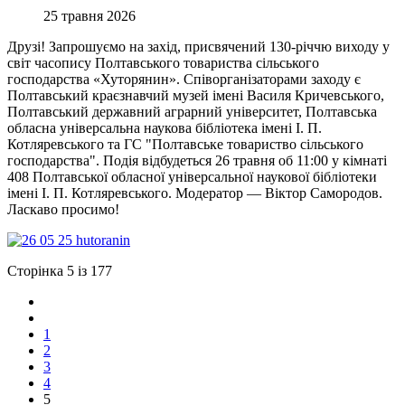
25 травня 2026
Друзі! Запрошуємо на захід, присвячений 130-річчю виходу у
світ часопису Полтавського товариства сільського
господарства «Хуторянин». Співорганізаторами заходу є
Полтавський краєзнавчий музей імені Василя Кричевського,
Полтавський державний аграрний університет, Полтавська
обласна універсальна наукова бібліотека імені І. П.
Котляревського та ГС "Полтавське товариство сільського
господарства". Подія відбудеться 26 травня об 11:00 у кімнаті
408 Полтавської обласної універсальної наукової бібліотеки
імені І. П. Котляревського. Модератор — Віктор Самородов.
Ласкаво просимо!
Сторінка 5 із 177
1
2
3
4
5