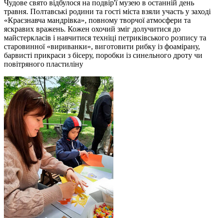
Чудове свято відбулося на подвір'ї музею в останній день
травня. Полтавські родини та гості міста взяли участь у заході
«Краєзнавча мандрівка», повному творчої атмосфери та
яскравих вражень. Кожен охочий зміг долучитися до
майстеркласів і навчитися техніці петриківського розпису та
старовинної «вириванки», виготовити рибку із фоамірану,
барвисті прикраси з бісеру, поробки із синельного дроту чи
повітряного пластиліну