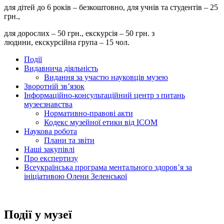
для дітей до 6 років – безкоштовно, для учнів та студентів – 25
грн.,
для дорослих – 50 грн., екскурсія – 50 грн. з
людини, екскурсійна група – 15 чол.
Події
Видавнича діяльність
Видання за участю науковців музею
Зворотній зв’язок
Інформаційно-консультаційний центр з питань
музеєзнавства
Нормативно-правові акти
Кодекс музейної етики від ІСОМ
Наукова робота
Плани та звіти
Наші закупівлі
Про експертизу
Всеукраїнська програма ментального здоров’я за
ініціативою Олени Зеленської
Події у музеї