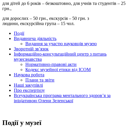
для дітей до 6 років – безкоштовно, для учнів та студентів – 25
грн.,
для дорослих – 50 грн., екскурсія – 50 грн. з
людини, екскурсійна група – 15 чол.
Події
Видавнича діяльність
Видання за участю науковців музею
Зворотній зв’язок
Інформаційно-консультаційний центр з питань
музеєзнавства
Нормативно-правові акти
Кодекс музейної етики від ІСОМ
Наукова робота
Плани та звіти
Наші закупівлі
Про експертизу
Всеукраїнська програма ментального здоров’я за
ініціативою Олени Зеленської
Події у музеї