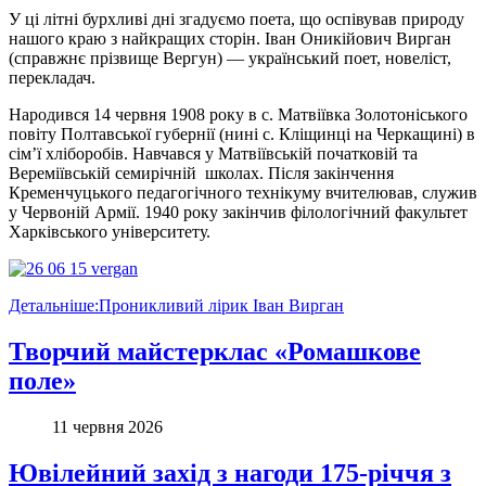
У ці літні бурхливі дні згадуємо поета, що оспівував природу
нашого краю з найкращих сторін. Іван Оникійович Вирган
(справжнє прізвище Вергун) — український поет, новеліст,
перекладач.
Народився 14 червня 1908 року в с. Матвіївка Золотоніського
повіту Полтавської губернії (нині с. Кліщинці на Черкащині) в
сім’ї хліборобів. Навчався у Матвіївській початковій та
Вереміївській семирічній школах. Після закінчення
Кременчуцького педагогічного технікуму вчителював, служив
у Червоній Армії. 1940 року закінчив філологічний факультет
Харківського університету.
Детальніше:Проникливий лірик Іван Вирган
Творчий майстерклас «Ромашкове
поле»
11 червня 2026
Ювілейний захід з нагоди 175-річчя з