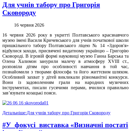
Для учнів табору про Григорія
Сковороду
16 червня 2026
16 червня 2026 року в укритті Полтавського краєзнавчого
музею імені Василя Кричевського для учнів початкової школи
пришкільного табору Полтавського ліцею № 14 «Здоров'я»
відбулися заходи, присвячені видатному українцю – Григорію
Сковороді. В ігровій формі науковиці музею Ганна Барська та
Олена Халимон занурили малечу в атмосферу ХVІІІ ст.,
розповіли дітям про особливості навчання в той час,
познайомили з творами філософа та його життєвим шляхом.
Особливий захват у дітей викликали різноманітні конкурси.
Вони із задоволенням грали на народних музичних
інструментах, писали гусячими перами, вчилися правильно
зав’язувати козацькі пояси.
Детальніше:Для учнів табору про Григорія Сковороду
#У_фокусі_виставка «Визначні постаті