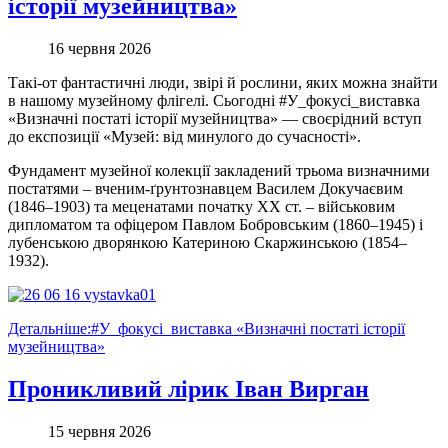
історії музейництва»
16 червня 2026
Такі-от фантастичні люди, звірі й рослини, яких можна знайти
в нашому музейному флігелі. Сьогодні #У_фокусі_виставка
«Визначні постаті історії музейництва» — своєрідний вступ
до експозиції «Музей: від минулого до сучасності».
Фундамент музейної колекції закладений трьома визначними
постатями – вченим-ґрунтознавцем Василем Докучаєвим
(1846–1903) та меценатами початку ХХ ст. – військовим
дипломатом та офіцером Павлом Бобровським (1860–1945) і
лубенською дворянкою Катериною Скаржинською (1854–
1932).
Детальніше:#У_фокусі_виставка «Визначні постаті історії
музейництва»
Проникливий лірик Іван Вирган
15 червня 2026