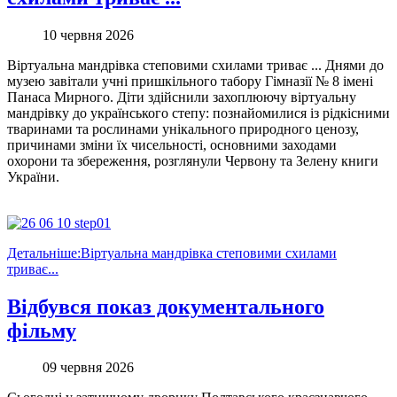
10 червня 2026
Віртуальна мандрівка степовими схилами триває ... Днями до
музею завітали учні пришкільного табору Гімназії № 8 імені
Панаса Мирного. Діти здійснили захоплюючу віртуальну
мандрівку до українського степу: познайомилися із рідкісними
тваринами та рослинами унікального природного ценозу,
причинами зміни їх чисельності, основними заходами
охорони та збереження, розглянули Червону та Зелену книги
України.
Детальніше:Віртуальна мандрівка степовими схилами
триває...
Відбувся показ документального
фільму
09 червня 2026