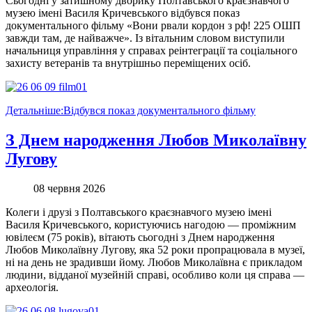
Сьогодні у затишному дворику Полтавського краєзнавчого
музею імені Василя Кричевського відбувся показ
документального фільму «Вони рвали кордон з рф! 225 ОШП
завжди там, де найважче». Із вітальним словом виступили
начальниця управління у справах реінтеграції та соціального
захисту ветеранів та внутрішньо переміщених осіб.
Детальніше:Відбувся показ документального фільму
З Днем народження Любов Миколаївну
Лугову
08 червня 2026
Колеги і друзі з Полтавського краєзнавчого музею імені
Василя Кричевського, користуючись нагодою — проміжним
ювілеєм (75 років), вітають сьогодні з Днем народження
Любов Миколаївну Лугову, яка 52 роки пропрацювала в музеї,
ні на день не зрадивши йому. Любов Миколаївна є прикладом
людини, відданої музейній справі, особливо коли ця справа —
археологія.