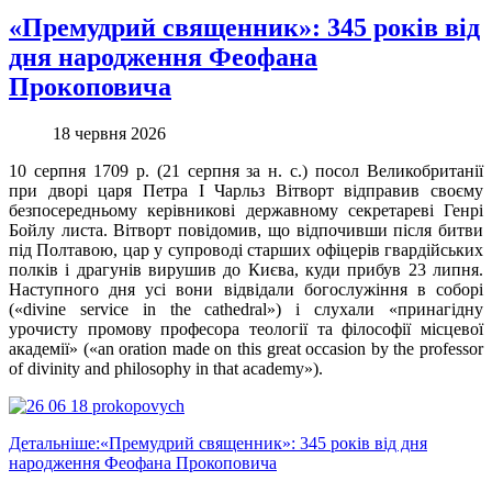
«Премудрий священник»: 345 років від
дня народження Феофана
Прокоповича
18 червня 2026
10 серпня 1709 р. (21 серпня за н. с.) посол Великобританії
при дворі царя Петра І Чарльз Вітворт відправив своєму
безпосередньому керівникові державному секретареві Генрі
Бойлу листа. Вітворт повідомив, що відпочивши після битви
під Полтавою, цар у супроводі старших офіцерів гвардійських
полків і драгунів вирушив до Києва, куди прибув 23 липня.
Наступного дня усі вони відвідали богослужіння в соборі
(«divine service in the cathedral») і слухали «принагідну
урочисту промову професора теології та філософії місцевої
академії» («an oration made on this great occasion by the professor
of divinity and philosophy in that academy»).
Детальніше:«Премудрий священник»: 345 років від дня
народження Феофана Прокоповича