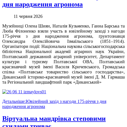
дня народження агронома
11 червня 2026
Музейниці Олена Шиян, Наталія Кузьменко, Ганна Барська та
Люба Філоненко взяли участь в ювілейному заході з нагоди
175-річчя з дня народження агронома, ґрунтознавця
Олександра Олексійовича Ізмаїльського (1851–1914).
Організатори події: Національна наукова сільськогосподарська
бібліотека Національної академії аграрних наук України,
Полтавський державний аграрний університет, Департамент
культури і туризму Полтавської ОВА, Полтавський
краєзнавчий музей імені Василя Кричевського, Громадська
спілка «Полтавське товариство сільського господарства»,
Диканський історико-краєзнавчий музей імені Д. М. Гармаша
та Регіональний ландшафтний парк «Диканський»
Детальніше:Ювілейний захід з нагоди 175-річчя з дня
народження агронома
Віртуальна мандрівка степовими
схилами триває ...