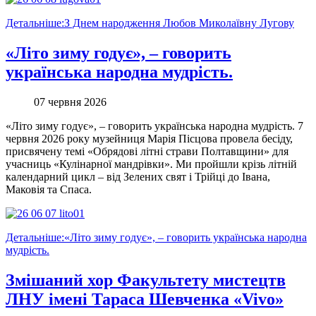
Детальніше:З Днем народження Любов Миколаївну Лугову
«Літо зиму годує», – говорить
українська народна мудрість.
07 червня 2026
«Літо зиму годує», – говорить українська народна мудрість. 7
червня 2026 року музейниця Марія Пісцова провела бесіду,
присвячену темі «Обрядові літні страви Полтавщини» для
учасниць «Кулінарної мандрівки». Ми пройшли крізь літній
календарний цикл – від Зелених свят і Трійці до Івана,
Маковія та Спаса.
Детальніше:«Літо зиму годує», – говорить українська народна
мудрість.
Змішаний хор Факультету мистецтв
ЛНУ імені Тараса Шевченка «Vivo»