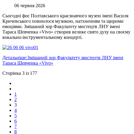
06 червня 2026
Сьогодні фоє Полтавського краєзнавчого музею імені Василя
Кричевського повнилося музикою, натхненням та щирими
емоціями. Змішаний хор Факультету мистецтв ЛНУ імені
Тараса Шевченка «Vivo» створив велике свято духу на своєму
вокально-інструментальному концерті.
Детальніше:Змішаний хор Факультету мистецтв ЛНУ імені
Тараса Шевченка «Vivo»
Сторінка 3 із 177
1
2
3
4
5
6
7
8