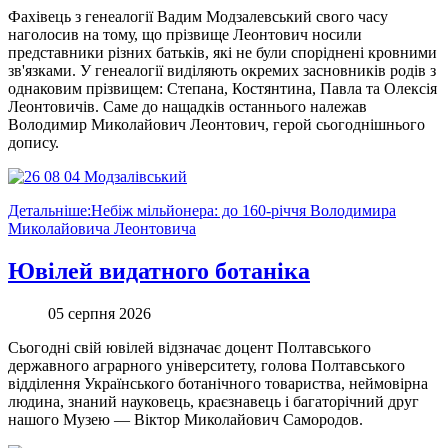
Фахівець з генеалогії Вадим Модзалевський свого часу
наголосив на тому, що прізвище Леонтович носили
представники різних батьків, які не були споріднені кровними
зв'язками. У генеалогії виділяють окремих засновників родів з
однаковим прізвищем: Степана, Костянтина, Павла та Олексія
Леонтовичів. Саме до нащадків останнього належав
Володимир Миколайович Леонтович, герой сьогоднішнього
допису.
Детальніше:Небіж мільйонера: до 160-річчя Володимира
Миколайовича Леонтовича
Ювілей видатного ботаніка
05 серпня 2026
Сьогодні свій ювілей відзначає доцент Полтавського
державного аграрного університету, голова Полтавського
відділення Українського ботанічного товариства, неймовірна
людина, знаний науковець, краєзнавець і багаторічний друг
нашого Музею — Віктор Миколайович Самородов.