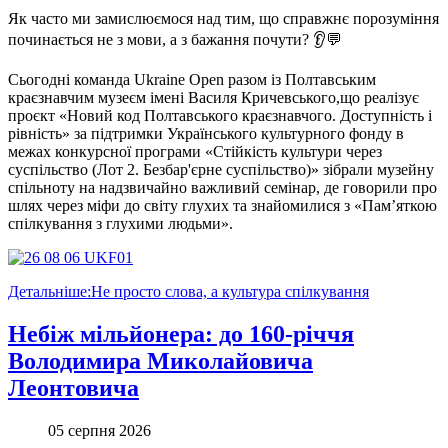
Як часто ми замислюємося над тим, що справжнє порозуміння
починається не з мови, а з бажання почути? 👂💬
Сьогодні команда Ukraine Open разом із Полтавським
краєзнавчим музеєм імені Василя Кричевського,що реалізує
проєкт «Новий код Полтавського краєзнавчого. Доступність і
рівність» за підтримки Українського культурного фонду в
межах конкурсної програми «Стійкість культури через
суспільство (Лот 2. Безбар'єрне суспільство)» зібрали музейну
спільноту на надзвичайно важливий семінар, де говорили про
шлях через міфи до світу глухих та знайомилися з «Пам’яткою
спілкування з глухими людьми».
Детальніше:Не просто слова, а культура спілкування
Небіж мільйонера: до 160-річчя
Володимира Миколайовича
Леонтовича
05 серпня 2026