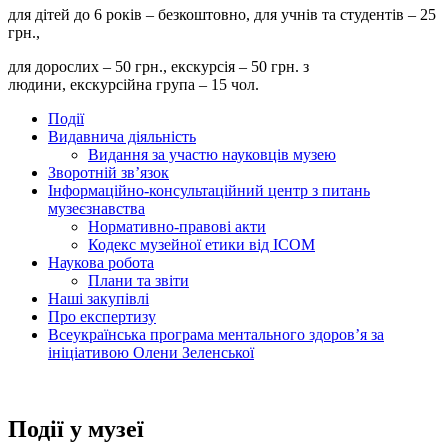
для дітей до 6 років – безкоштовно, для учнів та студентів – 25
грн.,
для дорослих – 50 грн., екскурсія – 50 грн. з
людини, екскурсійна група – 15 чол.
Події
Видавнича діяльність
Видання за участю науковців музею
Зворотній зв’язок
Інформаційно-консультаційний центр з питань
музеєзнавства
Нормативно-правові акти
Кодекс музейної етики від ІСОМ
Наукова робота
Плани та звіти
Наші закупівлі
Про експертизу
Всеукраїнська програма ментального здоров’я за
ініціативою Олени Зеленської
Події у музеї