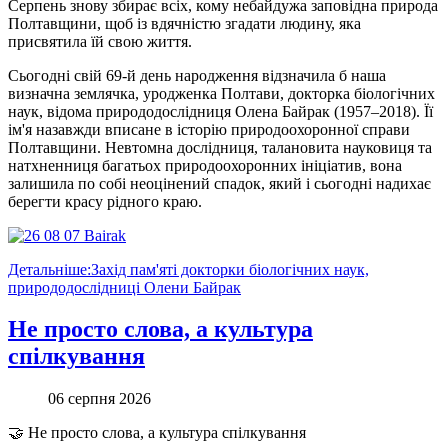
Серпень знову збирає всіх, кому небайдужа заповідна природа
Полтавщини, щоб із вдячністю згадати людину, яка
присвятила їй свою життя.
Сьогодні свій 69-й день народження відзначила б наша
визначна землячка, уродженка Полтави, докторка біологічних
наук, відома природодослідниця Олена Байрак (1957–2018). Її
ім'я назавжди вписане в історію природоохоронної справи
Полтавщини. Невтомна дослідниця, талановита науковиця та
натхненниця багатьох природоохоронних ініціатив, вона
залишила по собі неоцінений спадок, який і сьогодні надихає
берегти красу рідного краю.
Детальніше:Захід пам'яті докторки біологічних наук,
природодослідниці Олени Байрак
Не просто слова, а культура
спілкування
06 серпня 2026
🤝 Не просто слова, а культура спілкування