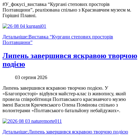
#У_фокусі_виставка “Кургані степових просторів
Полтавщини”, реалізована спільно з Краєзнавчим музеєм м.
Горішні Плавні.
Детальніше:Виставка “Кургани степових просторів
Полтавщини”
Липень завершився яскравою творчою
подією
03 серпня 2026
Липень завершився яскравою творчою подією. У
«Благопросторі» відбувся майстер-клас із живопису, який
провела співробітниця Полтавського краєзнавчого музею
імені Василя Кричевського Олена Помінова спільно з
волонтерами «Полтавського батальйону небайдужих».
Детальніше:Липень завершився яскравою творчою подією