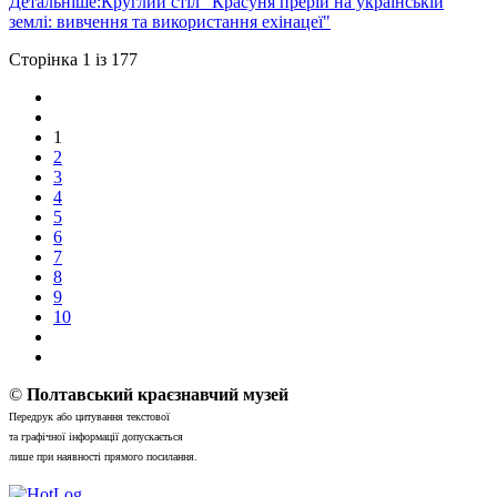
Детальніше:Круглий стіл "Красуня прерій на українській
землі: вивчення та використання ехінацеї"
Сторінка 1 із 177
1
2
3
4
5
6
7
8
9
10
©
Полтавський краєзнавчий музей
Передрук або цитування текстової
та графічної інформації допускається
лише при наявності прямого посилання.