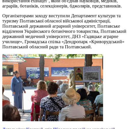
використання ехінацеї", який об'єднав науковців, медиків,
аграріїв, ботаніків, селекціонерів, бджолярів, представників.
Організаторами заходу виступили Департамент культури та
туризму Полтавської обласної військової адміністрації,
Полтавський державний аграрний університет, Полтавське
відділення Українського ботанічного товариства, Полтавський
державний медичний університет, ДНЗ «Гадяцьке аграрне
училище», Громадська спілка «Дендропарк «Криворудський»
Полтавський обласний ради та Полтавський.